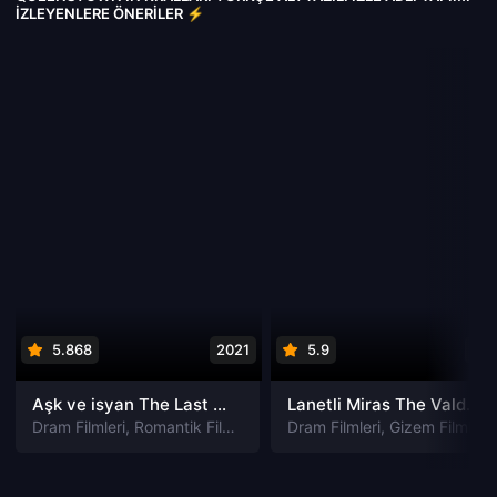
İZLEYENLERE ÖNERILER ⚡
5.868
2021
5.9
201
Aşk ve isyan The Last Parasido izle
Lanetli Miras The Valdemar Legacy izle
Dram Filmleri
,
Romantik Filmleri
Dram Filmleri
,
Gizem Filmleri