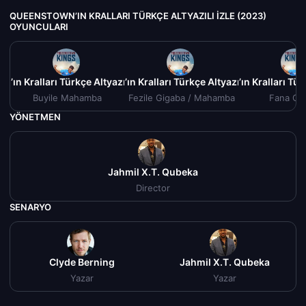
QUEENSTOWN’IN KRALLARI TÜRKÇE ALTYAZILI IZLE (2023)
OYUNCULARI
’ın Kralları Türkçe Altyazılı izle (2023)
Queenstown’ın Kralları Türkçe Altyazılı izle (2023)
Queenstown’ın Kralları Türk
Qu
Buyile Mahamba
Fezile Gigaba / Mahamba
Fana Gi
YÖNETMEN
Jahmil X.T. Qubeka
Director
SENARYO
Clyde Berning
Jahmil X.T. Qubeka
Yazar
Yazar