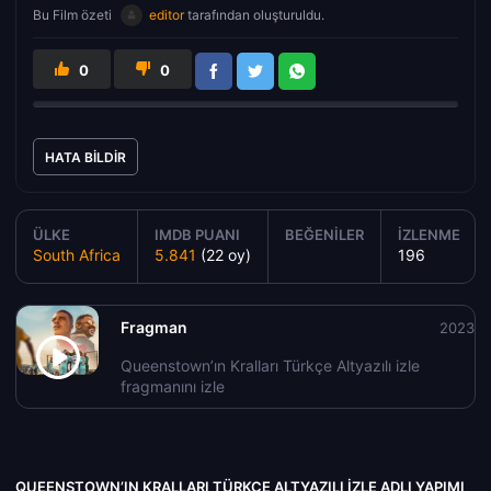
Bu Film özeti
editor
tarafından oluşturuldu.
0
0
HATA BILDIR
ÜLKE
IMDB PUANI
BEĞENILER
İZLENME
South Africa
5.841
(22 oy)
196
Fragman
2023
Queenstown’ın Kralları Türkçe Altyazılı izle
fragmanını izle
QUEENSTOWN’IN KRALLARI TÜRKÇE ALTYAZILI IZLE ADLI YAPIMI