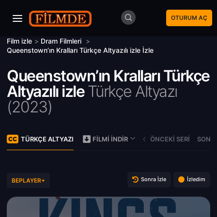
OTURUM AÇ
Film izle
>
Dram Filmleri
>
Queenstown’ın Kralları Türkçe Altyazılı izle İzle
Queenstown’ın Kralları Türkçe
Altyazılı izle
Türkçe Altyazı
(
2023)
TÜRKÇE ALTYAZI
ÖNCEKI SERI
SONRA
FILMI İNDIR
Sonra İzle
İzledim
BEPLAYER+