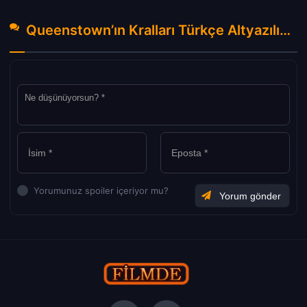
Queenstown’ın Kralları Türkçe Altyazılı izle (2023) Hakkında Yorumlar
Yorumunuz spoiler içeriyor mu?