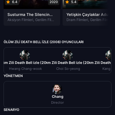
6.4
2020
5.4
201
Susturma The Silencing izle
Yetişkin Çaylaklar Adult Beginners izle
Aksiyon Filmleri
,
Gerilim Filmleri
,
Gizem Filmleri
Dram Filmleri
,
Suç Filmleri
,
Gerilim Filmleri
ÖLÜM ZILI DEATH BELL IZLE (2008) OYUNCULARI
Ölüm Zili Death Bell izle (2008)
Ölüm Zili Death Bell izle (2008)
Ölüm Zili Death Be
Hwang Chang-wook
Choi So-yeong
Kang Yi
YÖNETMEN
Chang
Director
SENARYO