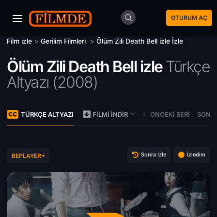
OTURUM AÇ
Film izle
>
Gerilim Filmleri
>
Ölüm Zili Death Bell izle İzle
Ölüm Zili Death Bell izle
Türkçe
Altyazı (
2008)
TÜRKÇE ALTYAZI
ÖNCEKI SERI
SONRA
FILMI İNDIR
Sonra İzle
İzledim
BEPLAYER+