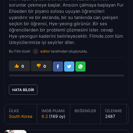
sorunlar çekmeye başlar. Ansızın çalmaya başlayan Fur
Eliseden bir piyano solosu uyuyan öğrencileri
uyandırır ve bir ekranda, bir su tankında can çekişen
seçkin bir öğrenci, Hye-yeong görünür. Bir ses
öğrencilerden bir problemi çözmesini ister. cevap
Hye-yeongun kaderini belirleyecektir. Filmde.com tüm
izleyicilerimize iyi seyirler diler.
Bu Film özeti
editor
tarafından oluşturuldu.
0
0
HATA BILDIR
ÜLKE
IMDB PUANI
BEĞENILER
İZLENME
South Korea
6.2
(169 oy)
2487