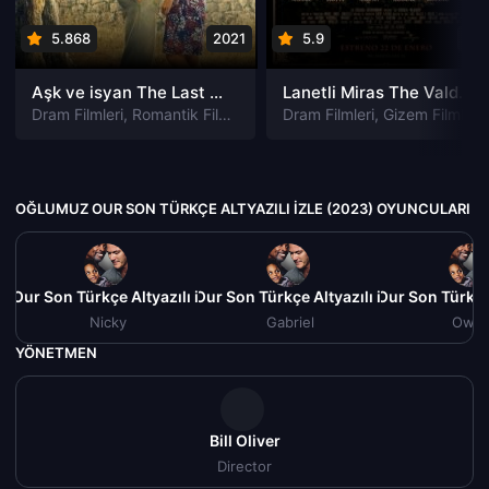
5.868
2021
5.9
201
Aşk ve isyan The Last Parasido izle
Lanetli Miras The Valdemar Legacy izle
Dram Filmleri
,
Romantik Filmleri
Dram Filmleri
,
Gizem Filmleri
OĞLUMUZ OUR SON TÜRKÇE ALTYAZILI IZLE (2023) OYUNCULARI
 Our Son Türkçe Altyazılı izle (2023)
Oğlumuz Our Son Türkçe Altyazılı izle (2023)
Oğlumuz Our Son Türkçe A
Nicky
Gabriel
Owe
YÖNETMEN
Bill Oliver
Director