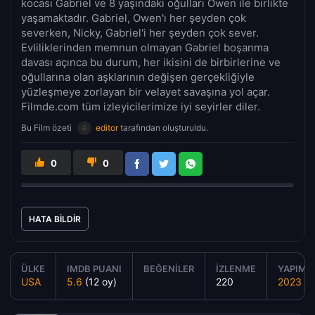
kocası Gabriel ve 8 yaşındaki oğulları Owen ile birlikte
yaşamaktadır. Gabriel, Owen'ı her şeyden çok
severken, Nicky, Gabriel'i her şeyden çok sever.
Evliliklerinden memnun olmayan Gabriel boşanma
davası açınca bu durum, her ikisini de birbirlerine ve
oğullarına olan aşklarının değişen gerçekliğiyle
yüzleşmeye zorlayan bir velayet savaşına yol açar.
Filmde.com tüm izleyicilerimize iyi seyirler diler.
Bu Film özeti
editor
tarafından oluşturuldu.
0
0
HATA BILDIR
ÜLKE
IMDB PUANI
BEĞENILER
İZLENME
YAPIM Y
USA
5.6
(12 oy)
220
2023