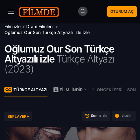
OTURUM AÇ
Film izle
>
Dram Filmleri
>
Oğlumuz Our Son Türkçe Altyazılı izle İzle
Oğlumuz Our Son Türkçe
Altyazılı izle
Türkçe Altyazı
(
2023)
TÜRKÇE ALTYAZI
ÖNCEKI SERI
SONRA
FILMI İNDIR
Sonra İzle
İzledim
BEPLAYER+