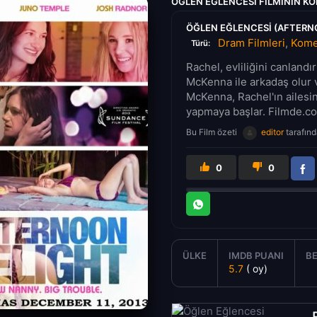
ÖĞLEN EĞLENCESI FILMININ K
ÖĞLEN EĞLENCESI (AFTERNO
Dram Filmleri
,
Komed
Türü:
Rachel, evliliğini canlandı
McKenna ile arkadaş olur
McKenna, Rachel'ın ailesini
yapmaya başlar. Filmde.com 
Bu Film özeti
editor
tarafınd
0
0
ÜLKE
IMDB PUANI
BE
5.7
( oy)