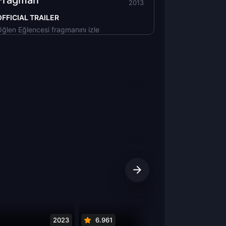
Fragman
2013
OFFICIAL TRAILER
ğlen Eğlencesi fragmanını izle
2023
6.961
2020
5.90