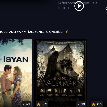
Ö
CESI ADLI YAPIMI İZLEYENLERE ÖNERILER ⚡
2021
5.9
2010
6.5