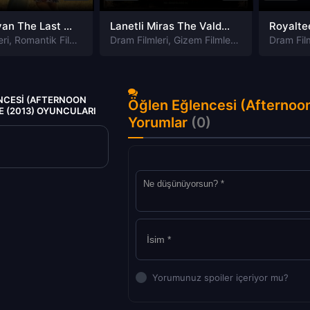
Aşk ve isyan The Last Parasido izle
Lanetli Miras The Valdemar Legacy izle
eri
,
Romantik Filmleri
Dram Filmleri
,
Gizem Filmleri
,
Korku Filmleri
Dram Film
NCESI (AFTERNOON
Öğlen Eğlencesi (Afternoon
LE (2013) OYUNCULARI
Yorumlar
(0)
Yorumunuz spoiler içeriyor mu?