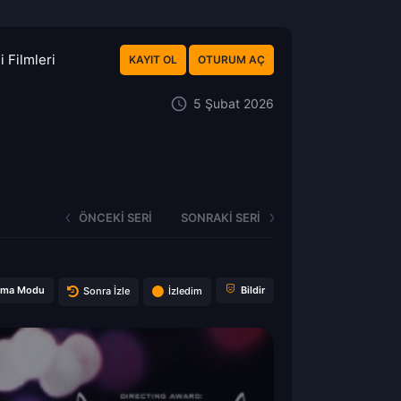
 Filmleri
KAYIT OL
OTURUM AÇ
5 Şubat 2026
ÖNCEKI SERI
SONRAKI SERI
ema Modu
Bildir
Sonra İzle
İzledim