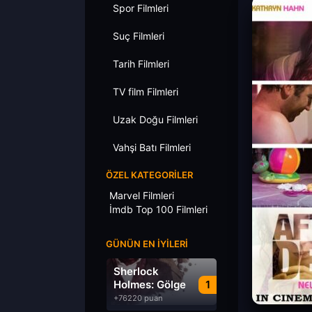
Spor Filmleri
Suç Filmleri
Tarih Filmleri
TV film Filmleri
Uzak Doğu Filmleri
Vahşi Batı Filmleri
ÖZEL KATEGORILER
Marvel Filmleri
İmdb Top 100 Filmleri
GÜNÜN EN İYILERI
Sherlock
Holmes: Gölge
1
Oyunları
+76220 puan