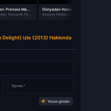
Royalteen: Prenses Margrethe izle
Dünyadan Haberler News of the World izle
leri
,
Romantik Filmleri
Aksiyon Filmleri
,
Dram Filmleri
,
Macera Film
Dram Fi
 Delight) izle (2013) Hakkında