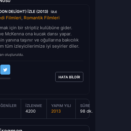
ONUSU
ON DELIGHT) IZLE (2013)
IZLE
i Filmleri
,
Romantik Filmleri
rmak için bir striptiz kulübüne gider.
 ve McKenna ona kucak dansı yapar.
n yanına taşınır ve oğullarına bakıcılık
tüm izleyicilerimize iyi seyirler diler.
an oluşturuldu.
HATA BILDIR
ĞENILER
İZLENME
YAPIM YILI
SÜRE
4200
2013
98 dk.