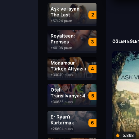
Aşk ve isyan
The Last
2
Parasido izle
+57424 puan
Royalteen:
Prenses
3
ÖĞLEN EĞLEN
Margrethe izle
+40108 puan
Monamour
Türkçe Altyazılı
4
izle
+34040 puan
Otel
Transilvanya: 4
5
Transformanya
+30636 puan
izle
Er Ryan’ı
Kurtarmak
6
Saving Private
+25604 puan
Ryan Türkçe
5.868