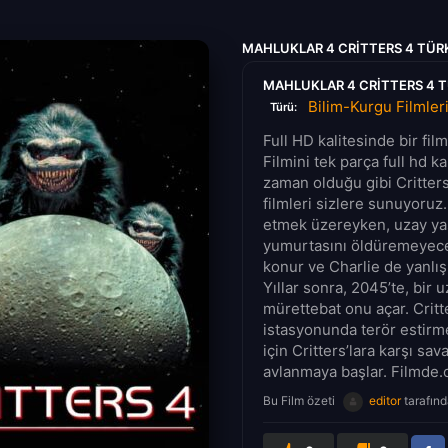
MAHLUKLAR 4 CRITTERS 4 TÜRK
MAHLUKLAR 4 CRITTERS 4 T
Bilim-Kurgu Filmler
Türü:
Full HD kalitesinde bir fil
Filmini tek parça full hd k
zaman olduğu gibi Critters 
filmleri sizlere sunuyoruz
etmek üzereyken, uzay yasa
yumurtasını öldüremeyeceğ
konur ve Charlie de yanlışl
Yıllar sonra, 2045’te, bir
mürettebat onu açar. Critte
istasyonunda terör estirm
için Critters’lara karşı sa
avlanmaya başlar. Filmde.co
Bu Film özeti
editor
tarafınd