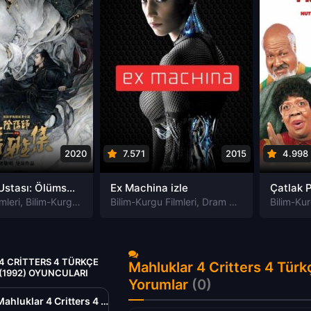
2020
7.571
2015
4.998
Yin Yang Ustası: Ölümsüzlük Rüyası izle
Ex Machina izle
mleri
,
Bilim-Kurgu Filmleri
Bilim-Kurgu Filmleri
,
Dram Filmleri
,
Fantastik Filmleri
,
Dram Filmleri
,
,
Gizem Film
Gerilim Fil
Bilim-Kur
4 CRITTERS 4 TÜRKÇE
Mahluklar 4 Critters 4 Türk
 (1992) OYUNCULARI
Yorumlar
(0)
Mahluklar 4 Critters 4 Türkçe Dublaj izle (1992)