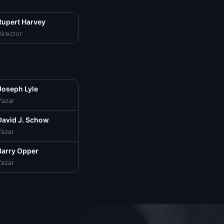
Rupert Harvey
irector
Joseph Lyle
Yazar
David J. Schow
Yazar
Barry Opper
Yazar