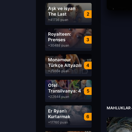
Aşk ve isyan
The Last
2
Parasido izle
+41736 puan
Royalteen:
Prenses
3
Margrethe izle
+30488 puan
Monamour
Türkçe Altyazılı
4
izle
+25604 puan
Otel
Transilvanya: 4
5
Transformanya
+22644 puan
izle
MAHLUKLAR 4
Er Ryan’ı
Kurtarmak
6
Saving Private
+17760 puan
Ryan Türkçe