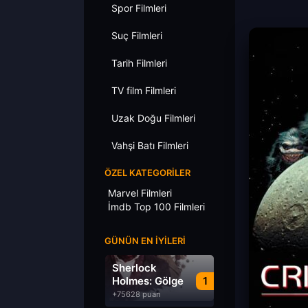
Spor Filmleri
Suç Filmleri
Tarih Filmleri
TV film Filmleri
Uzak Doğu Filmleri
Vahşi Batı Filmleri
ÖZEL KATEGORILER
Marvel Filmleri
İmdb Top 100 Filmleri
GÜNÜN EN İYILERI
Sherlock
Holmes: Gölge
1
Oyunları
+75628 puan