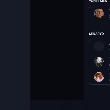
YÖNETMEN
D
SENARYO