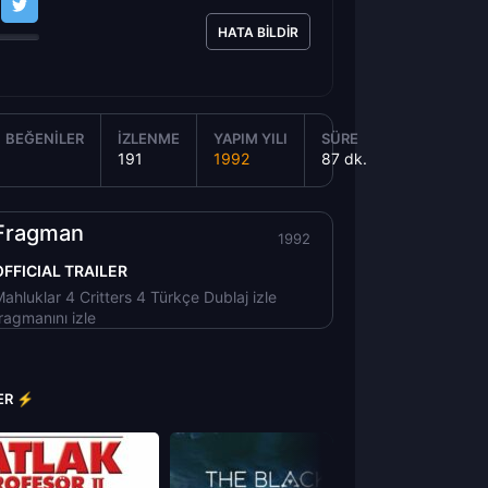
HATA BILDIR
BEĞENILER
İZLENME
YAPIM YILI
SÜRE
191
1992
87 dk.
Fragman
1992
OFFICIAL TRAILER
ahluklar 4 Critters 4 Türkçe Dublaj izle
ragmanını izle
LER ⚡