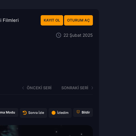
 Filmleri
KAYIT OL
OTURUM AÇ
22 Şubat 2025
ÖNCEKI SERI
SONRAKI SERI
ema Modu
Bildir
Sonra İzle
İzledim