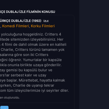
ÇE DUBLAJ IZLE FILMININ KONUSU
ÜRKÇE DUBLAJ IZLE (1992)
IZLE
i
,
Komedi Filmleri
,
Korku Filmleri
m yolculuğuna hoşgeldiniz. Critters 4
alitede sitemizden izleyebilirsiniz. Her
4 filmi de dahil olmak üzere en kaliteli
. Charlie, Critters türünü tamamen yok
larına göre son iki Critters
ini öğrenir. Yumurtalar bir kapsüle
ıkla onunla birlikte uzaya gönderilir.
 uzay gemisi bu kapsülü bulur ve
rs’lar serbest kalır ve uzay
eye başlar. Mürettebat, hayatta kalmak
vaşırken, Charlie de uyanıp tekrar
m tüm izleyicilerimize iyi seyirler diler.
an oluşturuldu.