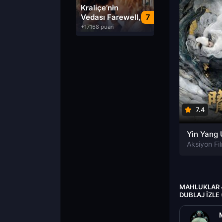
Dublaj izle
Kraliçe’nin
Vedası Farewell,
7
My Queen izle
+17168 puan
7.4
Aksiyon Fil
MAHLUKLAR 
DUBLAJ IZLE