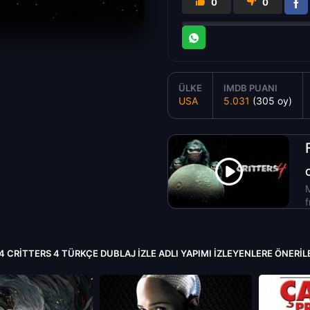
0
0
ÜLKE
IMDB PUANI
USA
5.031
(305 oy)
M
f
 CRITTERS 4 TÜRKÇE DUBLAJ IZLE ADLI YAPIMI İZLEYENLERE ÖNERI