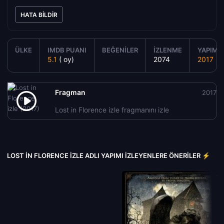
HATA BILDIR
ÜLKE
IMDB PUANI
BEĞENILER
İZLENME
YAPIM Y
5.1
( oy)
2074
2017
Fragman
2017
Lost in Florence izle fragmanını izle
LOST IN FLORENCE IZLE ADLI YAPIMI İZLEYENLERE ÖNERILER ⚡