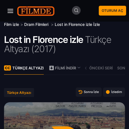
OTURUM AÇ
Film izle
>
Dram Filmleri
>
Lost in Florence izle İzle
Lost in Florence izle
Türkçe
Altyazı (
2017)
TÜRKÇE ALTYAZI
ÖNCEKI SERI
SONRA
FILMI İNDIR
Sonra İzle
İzledim
Türkçe Altyazı