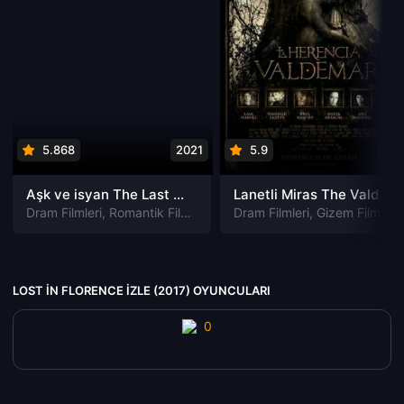
5.868
2021
5.9
201
Aşk ve isyan The Last Parasido izle
Lanetli Miras The Valdemar Legacy izle
Dram Filmleri
,
Romantik Filmleri
Dram Filmleri
,
Gizem Filmleri
LOST IN FLORENCE IZLE (2017) OYUNCULARI