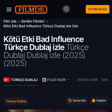
OTURUM AÇ
Film izle
>
Gerilim Filmleri
>
Kötü Etki Bad Influence Türkçe Dublaj izle İzle
Kötü Etki Bad Influence
Türkçe Dublaj izle
Türkçe
Dublaj Dublaj izle (2025)
(
2025)
TÜRKÇE DUBLAJ
ÖNCEKI SERI
SONRA
FILMI İNDIR
Sonra İzle
İzledim
Türkçe Dublaj