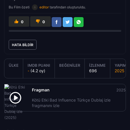
Bu Film özeti
editor
tarafından oluşturuldu.
0
0
HATA BILDIR
ÜLKE
IMDB PUANI
BEĞENILER
İZLENME
YAPIM Y
-
(4.2 oy)
696
2025
Fragman
2025
Kötü Etki Bad Influence Türkçe Dublaj izle
fragmanını izle