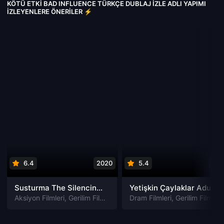
KÖTÜ ETKI BAD INFLUENCE TÜRKÇE DUBLAJ IZLE ADLI YAPIMI
İZLEYENLERE ÖNERILER ⚡
6.4
2020
5.4
201
Susturma The Silencing izle
Yetişkin Çaylaklar Adult Beginners izle
Aksiyon Filmleri
,
Gerilim Filmleri
,
Gizem Filmleri
Dram Filmleri
,
Suç Filmleri
,
Gerilim Filmleri