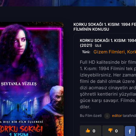
KORKU SOKAĞI 1. KISIM: 1994 F
FILMININ KONUSU
KORKU SOKAĞI 1. KISIM: 199
(2021)
IZLE
Gizem Filmleri
,
Kork
Türü:
Full HD kalitesinde bir fi
1. Kısım: 1994 Filmini tek 
izleyebilirsiniz. Her zama
filmi de dahil olmak üzere 
dizi acımasız cinayetin ard
şöhretli kentlerini yüzyıll
güce karşı savaşır. Filmde.
diler.
Bu Film özeti
editor
tarafınd
0
0