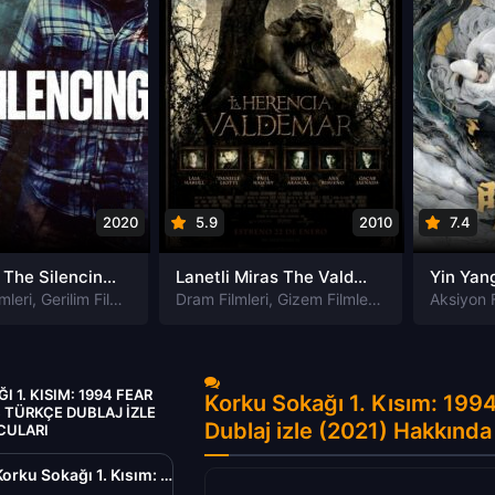
2020
5.9
2010
7.4
Susturma The Silencing izle
Lanetli Miras The Valdemar Legacy izle
mleri
,
Gerilim Filmleri
,
Gizem Filmleri
Dram Filmleri
,
Suç Filmleri
,
Gizem Filmleri
,
Korku Filmleri
Aksiyon F
 1. KISIM: 1994 FEAR
Korku Sokağı 1. Kısım: 199
4 TÜRKÇE DUBLAJ IZLE
Dublaj izle (2021) Hakkınd
CULARI
Korku Sokağı 1. Kısım: 1994 Fear Street: 1994 Türkçe Dublaj izle (2021)