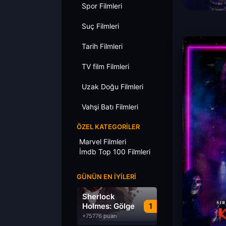
Spor Filmleri
Suç Filmleri
Tarih Filmleri
TV film Filmleri
Uzak Doğu Filmleri
Vahşi Batı Filmleri
ÖZEL KATEGORILER
Marvel Filmleri
İmdb Top 100 Filmleri
GÜNÜN EN İYILERI
Sherlock
Holmes: Gölge
1
Oyunları
+75776 puan