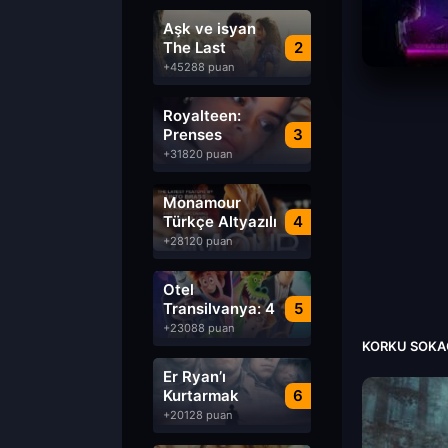
Aşk ve isyan
The Last
2
Parasido izle
+45288 puan
Royalteen:
Prenses
3
Margrethe izle
+31820 puan
Monamour
Türkçe Altyazılı
4
izle
+28120 puan
Otel
Transilvanya: 4
5
Transformanya
+23088 puan
izle
KORKU SOKAĞI
Er Ryan’ı
Kurtarmak
6
Saving Private
+20128 puan
Ryan Türkçe