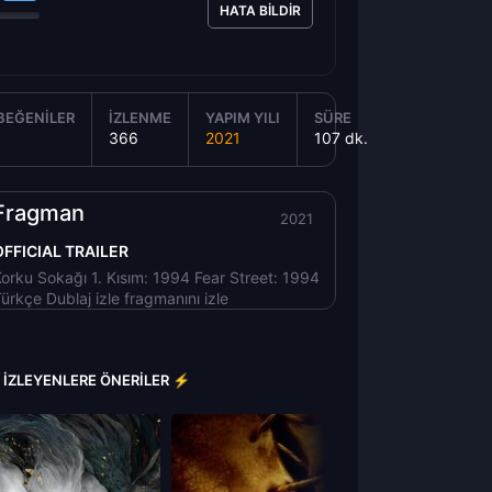
HATA BILDIR
BEĞENILER
İZLENME
YAPIM YILI
SÜRE
366
2021
107 dk.
Fragman
2021
OFFICIAL TRAILER
orku Sokağı 1. Kısım: 1994 Fear Street: 1994
ürkçe Dublaj izle fragmanını izle
MI İZLEYENLERE ÖNERILER ⚡