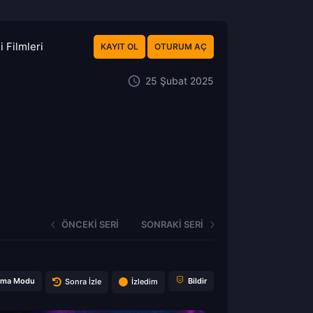
 Filmleri
KAYIT OL
OTURUM AÇ
25 Şubat 2025
ÖNCEKI SERI
SONRAKI SERI
ema Modu
Bildir
Sonra İzle
İzledim