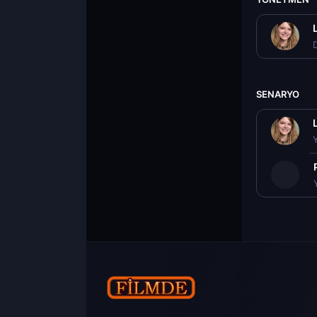
D
SENARYO