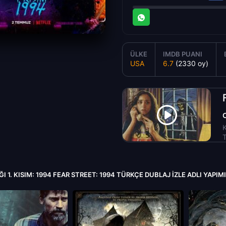
ÜLKE
IMDB PUANI
USA
6.7
(2330 oy)
K
T
 1. KISIM: 1994 FEAR STREET: 1994 TÜRKÇE DUBLAJ IZLE ADLI YAPI