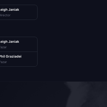
Leigh Janiak
irector
Leigh Janiak
Yazar
Phil Graziadei
Yazar