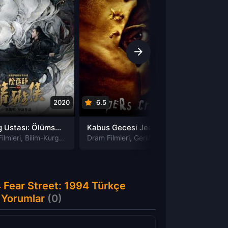
2020
6.5
2001
6.83
Yin Yang Ustası: Ölümsüzlük Rüyası izle
Kabus Gecesi Jeepers Creepers izle
ilmleri
,
Bilim-Kurgu Filmleri
Dram Filmleri
,
Dram Filmleri
,
Gerilim Filmleri
,
Fantastik Filmleri
,
Gizem Filmler
,
Gizem Fil
Dram Fi
4 Fear Street: 1994 Türkçe
a Yorumlar
(0)