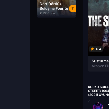
Dublaj izle
Dört Dörtlük
Buluşma Four to
7
Dinner izle
+17908 puan
6.4
Aksiyon Fil
KORKU SOKAĞI
STREET: 199
(2021) OYUN