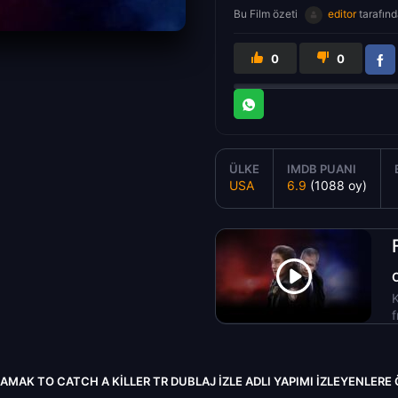
Bu Film özeti
editor
tarafınd
0
0
ÜLKE
IMDB PUANI
USA
6.9
(1088 oy)
K
f
LAMAK TO CATCH A KILLER TR DUBLAJ IZLE ADLI YAPIMI İZLEYENLERE