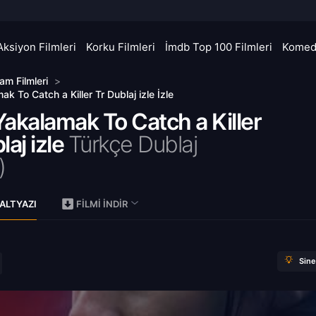
Aksiyon Filmleri
Korku Filmleri
İmdb Top 100 Filmleri
Komedi
am Filmleri
>
mak To Catch a Killer Tr Dublaj izle İzle
 Yakalamak To Catch a Killer
laj izle
Türkçe Dublaj
)
ALTYAZI
FILMI İNDIR
Sin