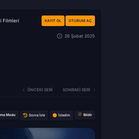
 Filmleri
KAYIT OL
OTURUM AÇ
26 Şubat 2025
ÖNCEKI SERI
SONRAKI SERI
ema Modu
Bildir
Sonra İzle
İzledim