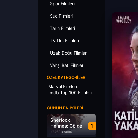
Spor Filmleri
Suç Filmleri
Tarih Filmleri
TV film Filmleri
Uzak Doğu Filmleri
Vahşi Batı Filmleri
ÖZEL KATEGORILER
Marvel Filmleri
İmdb Top 100 Filmleri
GÜNÜN EN İYILERI
Sherlock
Holmes: Gölge
1
Oyunları
+75628 puan