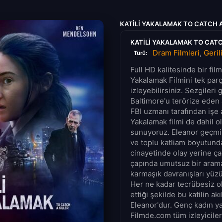
KATILI YAKALAMAK TO CATCH A
KATILI YAKALAMAK TO CATCH
Dram Filmleri
,
Geril
Türü:
Full HD kalitesinde bir fil
Yakalamak Filmini tek parç
izleyebilirsiniz. Sezgiler
Baltimore'u terörize eden 
FBI uzmanı tarafından işe a
Yakalamak filmi de dahil ol
sunuyoruz. Eleanor geçmiş
ve toplu katliam boyutunda 
cinayetinde olay yerine çağ
çapında umutsuz bir arama
karmaşık davranışları yüz
Her ne kadar tecrübesiz ol
ettiği şekilde bu katilin ak
Eleanor'dur. Genç kadın ya
Filmde.com tüm izleyicileri