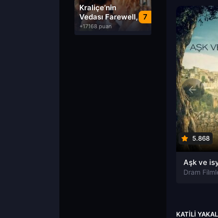
Dublaj izle
Kraliçe’nin
Vedası Farewell,
7
My Queen izle
+17168 puan
5.868
Dram Filml
KATILI YAKA