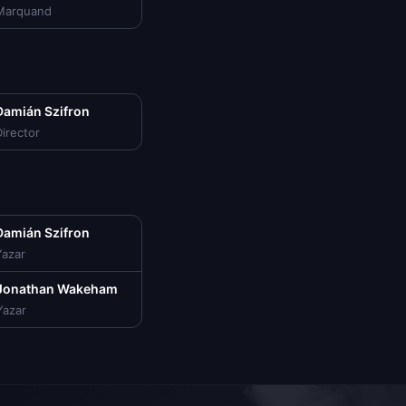
Marquand
Damián Szifron
irector
Damián Szifron
Yazar
Jonathan Wakeham
Yazar