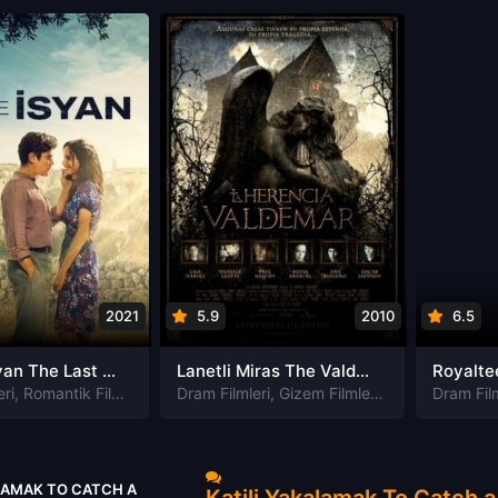
2021
5.9
2010
6.5
Aşk ve isyan The Last Parasido izle
Lanetli Miras The Valdemar Legacy izle
eri
,
Romantik Filmleri
Dram Filmleri
,
Gizem Filmleri
,
Korku Filmleri
Dram Film
LAMAK TO CATCH A