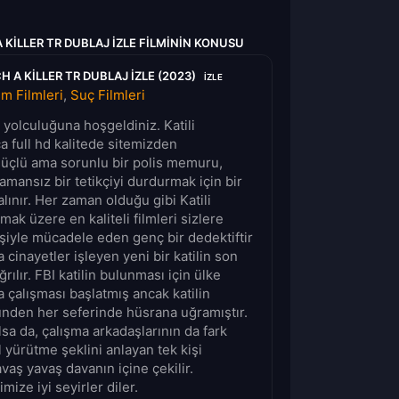
 KILLER TR DUBLAJ IZLE FILMININ KONUSU
 A KILLER TR DUBLAJ IZLE (2023)
IZLE
im Filmleri
,
Suç Filmleri
m yolculuğuna hoşgeldiniz. Katili
a full hd kalitede sitemizden
i güçlü ama sorunlu bir polis memuru,
amansız bir tetikçiyi durdurmak için bir
lınır. Her zaman olduğu gibi Katili
mak üzere en kaliteli filmleri sizlere
iyle mücadele eden genç bir dedektiftir
cinayetler işleyen yeni bir katilin son
rılır. FBI katilin bulunması için ülke
 çalışması başlatmış ancak katilin
ünden her seferinde hüsrana uğramıştır.
sa da, çalışma arkadaşlarının da fark
ıl yürütme şeklini anlayan tek kişi
vaş yavaş davanın içine çekilir.
mize iyi seyirler diler.