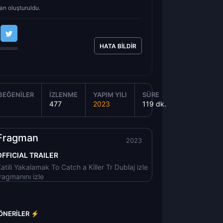
an oluşturuldu.
HATA BILDIR
BEĞENILER
İZLENME
YAPIM YILI
SÜRE
477
2023
119 dk.
Fragman
2023
OFFICIAL TRAILER
atili Yakalamak To Catch a Killer Tr Dublaj izle
ragmanını izle
 ÖNERILER ⚡