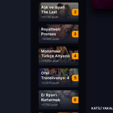
Aşk ve isyan
The Last
2
Parasido izle
+41736 puan
Royalteen:
Prenses
3
Margrethe izle
+30488 puan
Monamour
Türkçe Altyazılı
4
izle
+25604 puan
Otel
Transilvanya: 4
5
Transformanya
+22644 puan
izle
Er Ryan’ı
Kurtarmak
6
Saving Private
+17760 puan
KATILI YAKA
Ryan Türkçe