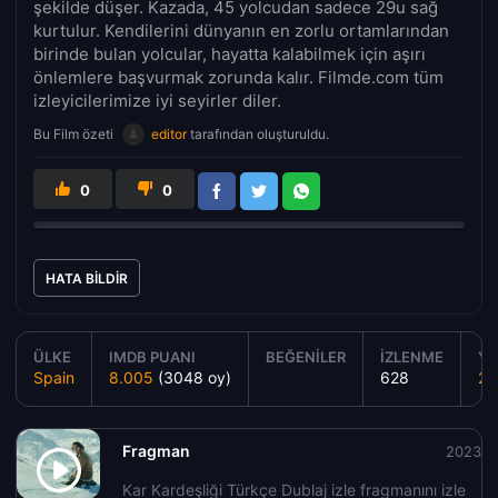
şekilde düşer. Kazada, 45 yolcudan sadece 29u sağ
kurtulur. Kendilerini dünyanın en zorlu ortamlarından
birinde bulan yolcular, hayatta kalabilmek için aşırı
önlemlere başvurmak zorunda kalır. Filmde.com tüm
izleyicilerimize iyi seyirler diler.
Bu Film özeti
editor
tarafından oluşturuldu.
0
0
HATA BILDIR
ÜLKE
IMDB PUANI
BEĞENILER
İZLENME
YA
Spain
8.005
(3048 oy)
628
20
Fragman
2023
Kar Kardeşliği Türkçe Dublaj izle fragmanını izle