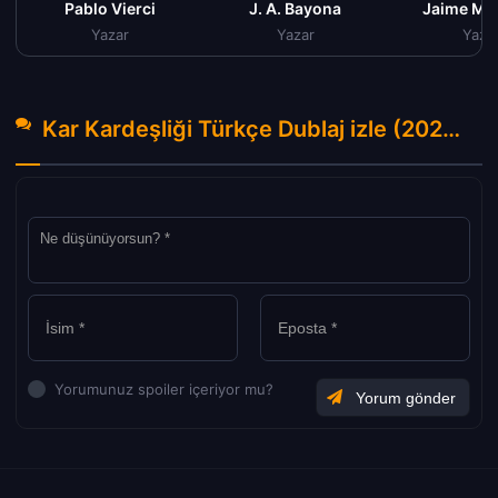
Pablo Vierci
J. A. Bayona
Jaime Ma
Yazar
Yazar
Yaza
Kar Kardeşliği Türkçe Dublaj izle (2023) Hakkında Yorumlar
Yorumunuz spoiler içeriyor mu?