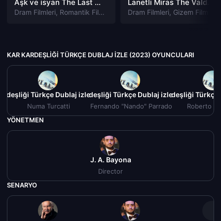
Aşk ve isyan The Last Parasido izle
Lanetli Miras The Valdemar Legacy izle
Dram Filmleri
,
Romantik Filmleri
Dram Filmleri
,
Gizem Filmleri
KAR KARDEŞLIĞI TÜRKÇE DUBLAJ IZLE (2023) OYUNCULARI
ardeşliği Türkçe Dublaj izle (2023)
Kar Kardeşliği Türkçe Dublaj izle (2023)
Kar Kardeşliği Türkçe 
Numa Turcatti
Fernando "Nando" Parrado
Roberto C
YÖNETMEN
J. A. Bayona
Director
SENARYO