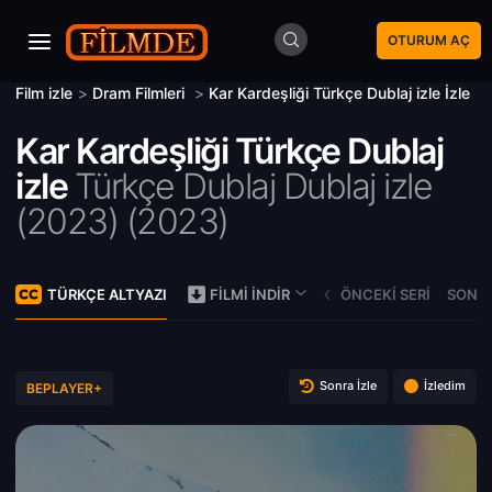
OTURUM AÇ
Film izle
>
Dram Filmleri
>
Kar Kardeşliği Türkçe Dublaj izle İzle
Kar Kardeşliği Türkçe Dublaj
izle
Türkçe Dublaj Dublaj izle
(2023) (
2023)
TÜRKÇE ALTYAZI
ÖNCEKI SERI
SONRA
FILMI İNDIR
Sonra İzle
İzledim
BEPLAYER+