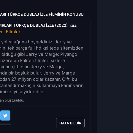
LARI TÜRKÇE DUBLAJ IZLE FILMININ KONUSU
IRLARI TÜRKÇE DUBLAJ IZLE (2022)
IZLE
i Filmleri
lm yolculuğuna hoşgeldiniz. Jerry ve
mini tek parça full hd kalitede sitemizden
n olduğu gibi Jerry ve Marge: Piyango
 üzere en kaliteli filmleri sizlere
igan çifti olan Jerry ve Marge,
da bir boşluk bulur. Jerry ve Marge
odan 27 milyon dolar kazanır. Çift, bu
canlandırmak için kullanmaya karar verir.
mize iyi seyirler diler.
an oluşturuldu.
HATA BILDIR