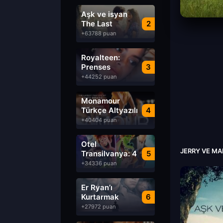
Aşk ve isyan
The Last
2
Parasido izle
+63788 puan
Royalteen:
Prenses
3
Margrethe izle
+44252 puan
Monamour
Türkçe Altyazılı
4
izle
+40404 puan
Otel
JERRY VE MA
Transilvanya: 4
5
Transformanya
+34336 puan
izle
Er Ryan’ı
Kurtarmak
6
Saving Private
+27972 puan
Ryan Türkçe