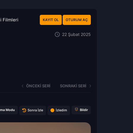
 Filmleri
KAYIT OL
OTURUM AÇ
22 Şubat 2025
ÖNCEKI SERI
SONRAKI SERI
ema Modu
Bildir
Sonra İzle
İzledim