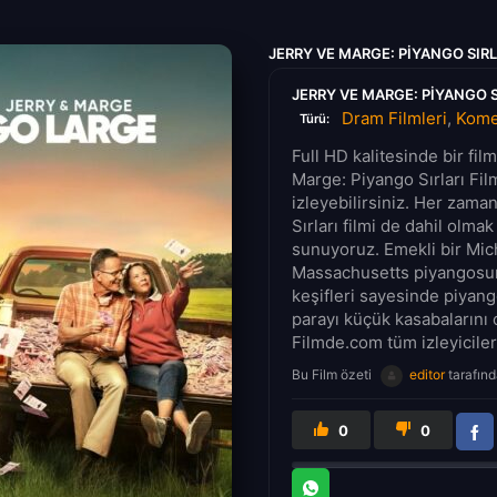
JERRY VE MARGE: PIYANGO SIR
JERRY VE MARGE: PIYANGO S
Dram Filmleri
,
Komed
Türü:
Full HD kalitesinde bir fi
Marge: Piyango Sırları Fil
izleyebilirsiniz. Her zama
Sırları filmi de dahil olmak
sunuyoruz. Emekli bir Mich
Massachusetts piyangosun
keşifleri sayesinde piyang
parayı küçük kasabalarını 
Filmde.com tüm izleyicileri
Bu Film özeti
editor
tarafınd
0
0