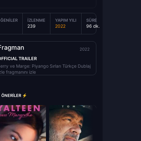
ĞENILER
İZLENME
YAPIM YILI
SÜRE
239
2022
96 dk.
Fragman
2022
OFFICIAL TRAILER
erry ve Marge: Piyango Sırları Türkçe Dublaj
zle fragmanını izle
E ÖNERILER ⚡