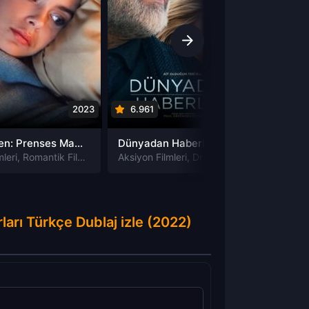
2023
6.961
2020
5.90
Royalteen: Prenses Margrethe izle
Dünyadan Haberler News of the World izle
leri
,
Romantik Filmleri
Aksiyon Filmleri
,
Dram Filmleri
,
Macera Film
Dram Fi
ları Türkçe Dublaj izle (2022)