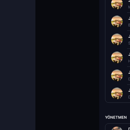
B
YÖNETMEN