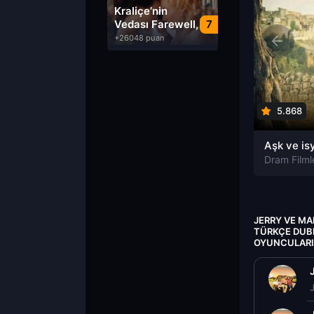
Dublaj izle
Kraliçe’nin
Vedası Farewell,
7
My Queen izle
+26048 puan
5.868
Dram Filml
JERRY VE MA
TÜRKÇE DUBL
OYUNCULARI