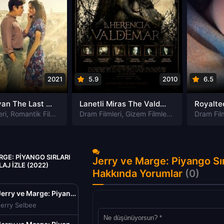
2021
5.9
2010
6.5
Aşk ve isyan The Last Parasido izle
Lanetli Miras The Valdemar Legacy izle
eri
,
Romantik Filmleri
Dram Filmleri
,
Gizem Filmleri
,
Korku Filmleri
Dram Film
RGE: PIYANGO SIRLARI
Jerry ve Marge: Piyango Sır
AJ IZLE (2022)
Hakkında Yorumlar
(0)
Jerry ve Marge: Piyango Sırları Türkçe Dublaj izle (2022)
Jerry Selbee