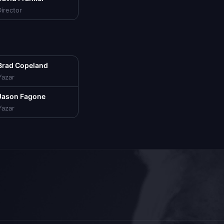
irector
Brad Copeland
Yazar
Jason Fagone
Yazar