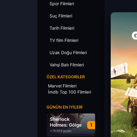
Spor Filmleri
Suç Filmleri
Tarih Filmleri
TV film Filmleri
Uzak Doğu Filmleri
Vahşi Batı Filmleri
ÖZEL KATEGORILER
Marvel Filmleri
İmdb Top 100 Filmleri
GÜNÜN EN İYILERI
Sherlock
Holmes: Gölge
1
Oyunları
+76368 puan