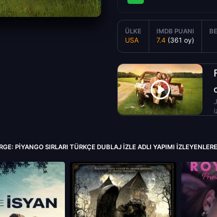
ÜLKE
IMDB PUANI
BE
USA
7.4
(361 oy)
J
i
RGE: PIYANGO SIRLARI TÜRKÇE DUBLAJ IZLE ADLI YAPIMI İZLEYENLER