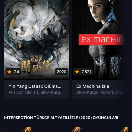
7.4
2020
7.571
201
Yin Yang Ustası: Ölümsüzlük Rüyası izle
Ex Machina izle
Aksiyon Filmleri
,
Bilim-Kurgu Filmleri
Bilim-Kurgu Filmleri
,
Dram Filmleri
,
Fantastik Film
,
Dram Filmleri
INTERSECTION TÜRKÇE ALTYAZILI IZLE (2020) OYUNCULARI