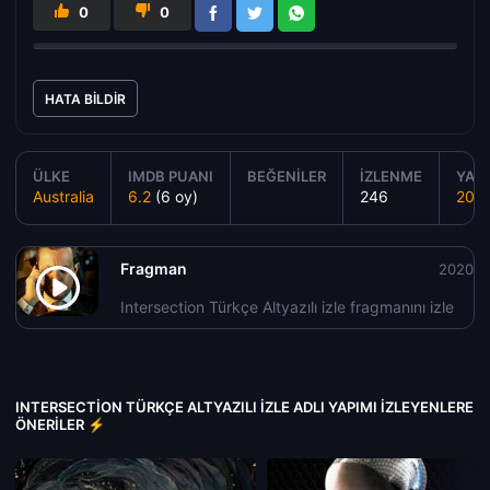
0
0
HATA BILDIR
ÜLKE
IMDB PUANI
BEĞENILER
İZLENME
YAPI
Australia
6.2
(6 oy)
246
202
Fragman
2020
Intersection Türkçe Altyazılı izle fragmanını izle
INTERSECTION TÜRKÇE ALTYAZILI IZLE ADLI YAPIMI İZLEYENLERE
ÖNERILER ⚡