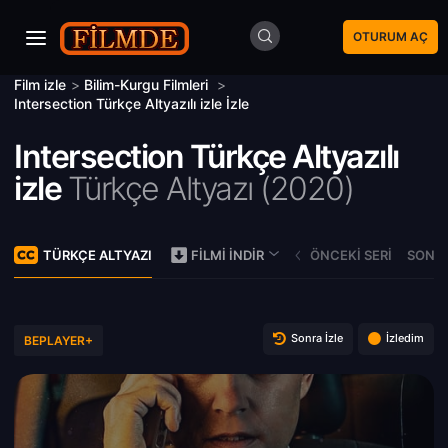
OTURUM AÇ
Film izle
>
Bilim-Kurgu Filmleri
>
Intersection Türkçe Altyazılı izle İzle
Intersection Türkçe Altyazılı
izle
Türkçe Altyazı (
2020)
TÜRKÇE ALTYAZI
ÖNCEKI SERI
SONRA
FILMI İNDIR
Sonra İzle
İzledim
BEPLAYER+