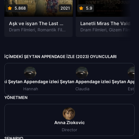
5.868
2021
5.9
201
Aşk ve isyan The Last Parasido izle
Lanetli Miras The Valdemar Legacy izle
Dram Filmleri
,
Romantik Filmleri
Dram Filmleri
,
Gizem Filmleri
İÇIMDEKI ŞEYTAN APPENDAGE IZLE (2023) OYUNCULARI
deki Şeytan Appendage izle (2023)
İçimdeki Şeytan Appendage izle (2023)
İçimdeki Şeytan Appe
Hannah
Claudia
Esthe
YÖNETMEN
Anna Zlokovic
Director
SENARYO