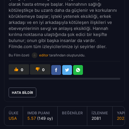
olarak hasta etmeye başlar. Hannahnın sağlığı
kötüleştikçe bu uzantı daha da güçlenir ve korkularını
körüklemeye başlar; işteki yetenek eksikliği, erkek
arkadaşı ve en iyi arkadaşıyla kötüleşen ilişkileri ve
ebeveynlerinin sevgi ve anlayış eksikliği. Hannah
kırılma noktasına ulaştığında şok edici bir keşifte
bulunur; onun gibi başka insanlar da vardır.
Filmde.com tüm izleyicilerimize iyi seyirler diler.
Bu Film özeti
editor
tarafından oluşturuldu.
0
0
HATA BILDIR
ÜLKE
IMDB PUANI
BEĞENILER
İZLENME
YAPIM 
USA
5.57
(149 oy)
2081
2023