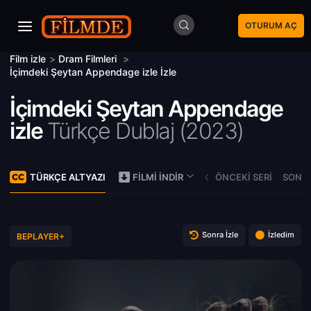
OTURUM AÇ
Film izle
>
Dram Filmleri
>
İçimdeki Şeytan Appendage izle İzle
İçimdeki Şeytan Appendage
izle
Türkçe Dublaj (
2023)
TÜRKÇE ALTYAZI
ÖNCEKI SERI
SONRA
FILMI İNDIR
Sonra İzle
İzledim
BEPLAYER+