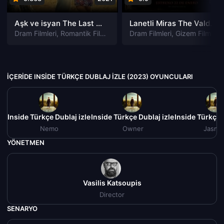
Aşk ve isyan The Last Parasido izle
Lanetli Miras The Valdemar Legacy izle
Dram Filmleri
,
Romantik Filmleri
Dram Filmleri
,
Gizem Filmleri
İÇERIDE INSIDE TÜRKÇE DUBLAJ IZLE (2023) OYUNCULARI
de Inside Türkçe Dublaj izle (2023)
İçeride Inside Türkçe Dublaj izle (2023)
İçeride Inside Türkçe 
Nemo
Owner
Jasmi
YÖNETMEN
Vasilis Katsoupis
Director
SENARYO