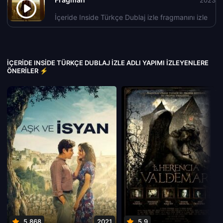
2023
İçeride Inside Türkçe Dublaj izle fragmanını izle
İÇERIDE INSIDE TÜRKÇE DUBLAJ IZLE ADLI YAPIMI İZLEYENLERE
ÖNERILER ⚡
5.868
2021
5.9
201