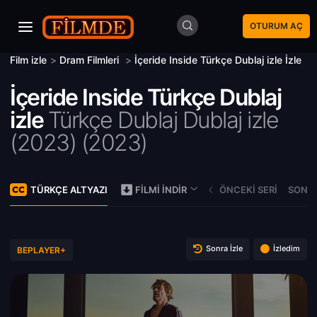
OTURUM AÇ
Film izle
>
Dram Filmleri
>
İçeride Inside Türkçe Dublaj izle İzle
İçeride Inside Türkçe Dublaj
izle
Türkçe Dublaj Dublaj izle
(2023) (
2023)
TÜRKÇE ALTYAZI
ÖNCEKI SERI
SONRA
FILMI İNDIR
Sonra İzle
İzledim
BEPLAYER+