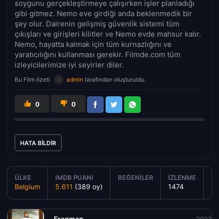
soygunu gerçekleştirmeye çalışırken işler planladığı
gibi gitmez. Nemo eve girdiği anda beklenmedik bir
şey olur. Dairenin gelişmiş güvenlik sistemi tüm
çıkışları ve girişleri kilitler ve Nemo evde mahsur kalır.
Nemo, hayatta kalmak için tüm kurnazlığını ve
yaratıcılığını kullanması gerekir. Filmde.com tüm
izleyicilerimize iyi seyirler diler.
Bu Film özeti
admin
tarafından oluşturuldu.
0
0
HATA BILDIR
ÜLKE
IMDB PUANI
BEĞENILER
İZLENME
YA
Belgium
5.611
(389 oy)
1474
2
Fragman