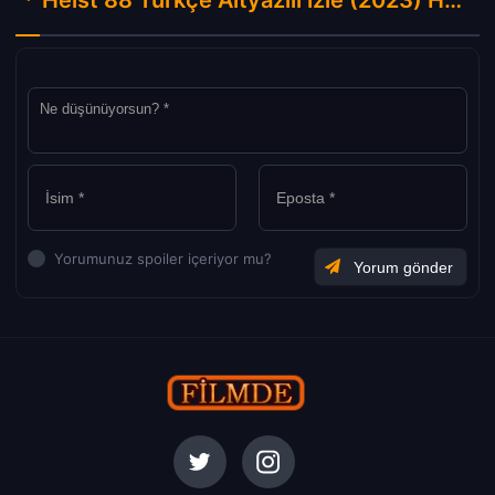
Heist 88 Türkçe Altyazılı izle (2023) Hakkında Yorumlar
Yorumunuz spoiler içeriyor mu?