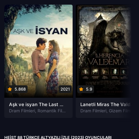
5.868
2021
5.9
201
Aşk ve isyan The Last Parasido izle
Lanetli Miras The Valdemar Legacy izle
Dram Filmleri
,
Romantik Filmleri
Dram Filmleri
,
Gizem Filmleri
HEIST 88 TÜRKÇE ALTYAZILI IZLE (2023) OYUNCULARI