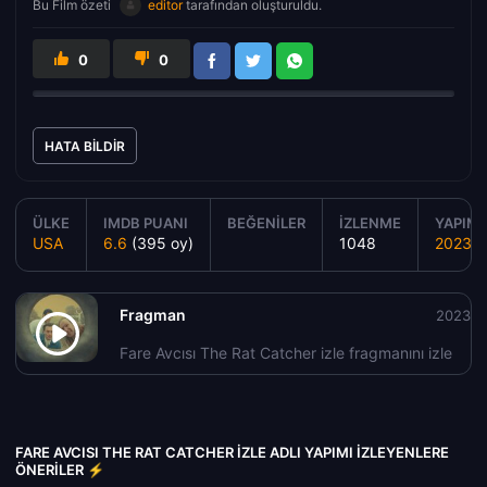
Bu Film özeti
editor
tarafından oluşturuldu.
0
0
HATA BILDIR
ÜLKE
IMDB PUANI
BEĞENILER
İZLENME
YAPIM Y
USA
6.6
(395 oy)
1048
2023
Fragman
2023
Fare Avcısı The Rat Catcher izle fragmanını izle
FARE AVCISI THE RAT CATCHER IZLE ADLI YAPIMI İZLEYENLERE
ÖNERILER ⚡