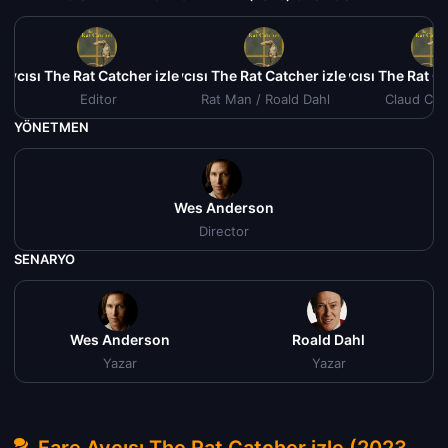
 Avcısı The Rat Catcher izle (2023)
Fare Avcısı The Rat Catcher izle (2023)
Fare Avcısı The Rat C
Editor
Rat Man / Roald Dahl
Claud Cu
YÖNETMEN
Wes Anderson
Director
SENARYO
Wes Anderson
Roald Dahl
Yazar
Yazar