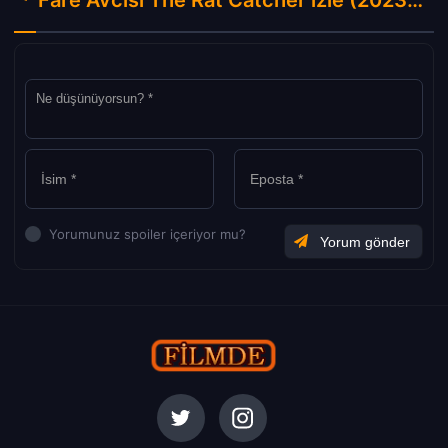
Fare Avcısı The Rat Catcher izle (2023) Hakkında Yorumlar
Yorumunuz spoiler içeriyor mu?