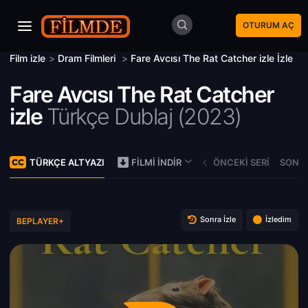
OTURUM AÇ
Film izle
>
Dram Filmleri
>
Fare Avcısı The Rat Catcher izle İzle
Fare Avcısı The Rat Catcher
izle
Türkçe Dublaj (
2023)
TÜRKÇE ALTYAZI
ÖNCEKI SERI
SONRA
FILMI İNDIR
Sonra İzle
İzledim
BEPLAYER+