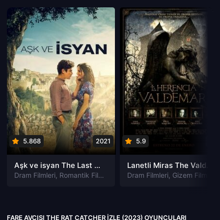
5.868
2021
5.9
201
Aşk ve isyan The Last Parasido izle
Lanetli Miras The Valdemar Legacy izle
Dram Filmleri
,
Romantik Filmleri
Dram Filmleri
,
Gizem Filmleri
FARE AVCISI THE RAT CATCHER IZLE (2023) OYUNCULARI