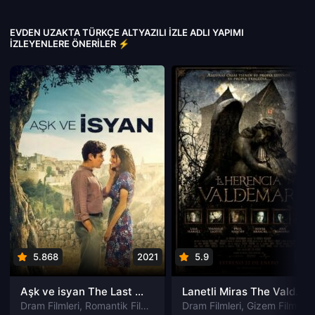
EVDEN UZAKTA TÜRKÇE ALTYAZILI IZLE ADLI YAPIMI
İZLEYENLERE ÖNERILER ⚡
5.868
2021
5.9
201
Aşk ve isyan The Last Parasido izle
Lanetli Miras The Valdemar Legacy izle
Dram Filmleri
,
Romantik Filmleri
Dram Filmleri
,
Gizem Filmleri