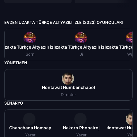
EVDEN UZAKTA TÜRKÇE ALTYAZILI IZLE (2023) OYUNCULARI
Uzakta Türkçe Altyazılı izle (2023)
Evden Uzakta Türkçe Altyazılı izle (2023)
Evden Uzakta Türkçe Al
Sorn
Ji
Wut
YÖNETMEN
Nontawat Numbenchapol
Director
SENARYO
Chanchana Homsap
Nakorn Phopairoj
Nontawat Num
Yazar
Yazar
Yaza