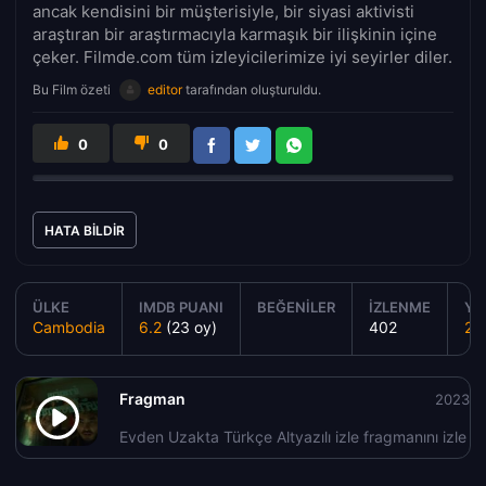
ancak kendisini bir müşterisiyle, bir siyasi aktivisti
araştıran bir araştırmacıyla karmaşık bir ilişkinin içine
çeker. Filmde.com tüm izleyicilerimize iyi seyirler diler.
Bu Film özeti
editor
tarafından oluşturuldu.
0
0
HATA BILDIR
ÜLKE
IMDB PUANI
BEĞENILER
İZLENME
YA
Cambodia
6.2
(23 oy)
402
20
Fragman
2023
Evden Uzakta Türkçe Altyazılı izle fragmanını izle