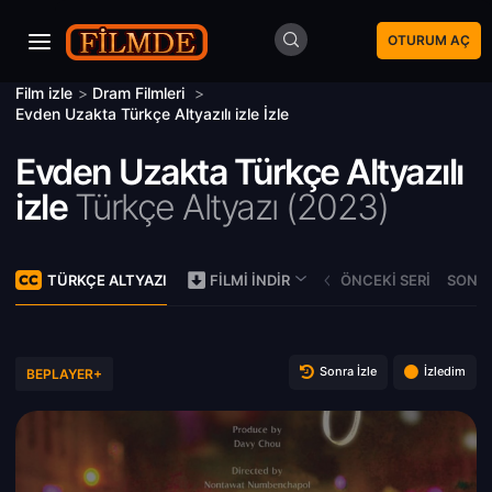
OTURUM AÇ
Film izle
>
Dram Filmleri
>
Evden Uzakta Türkçe Altyazılı izle İzle
Evden Uzakta Türkçe Altyazılı
izle
Türkçe Altyazı (
2023)
TÜRKÇE ALTYAZI
ÖNCEKI SERI
SONRA
FILMI İNDIR
Sonra İzle
İzledim
BEPLAYER+