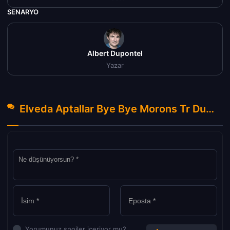
SENARYO
Albert Dupontel
Yazar
Elveda Aptallar Bye Bye Morons Tr Dublaj izle (2020) Hakkında Yorumlar
Yorumunuz spoiler içeriyor mu?