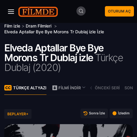
OTURUM AÇ
Film izle
>
Dram Filmleri
>
Elveda Aptallar Bye Bye Morons Tr Dublaj izle İzle
Elveda Aptallar Bye Bye
Morons Tr Dublaj izle
Türkçe
Dublaj (
2020)
TÜRKÇE ALTYAZI
ÖNCEKI SERI
SONRA
FILMI İNDIR
Sonra İzle
İzledim
BEPLAYER+