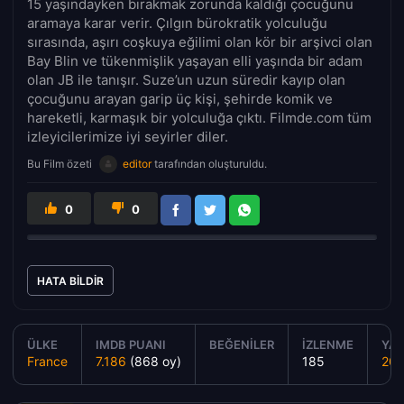
15 yaşındayken bırakmak zorunda kaldığı çocuğunu
aramaya karar verir. Çılgın bürokratik yolculuğu
sırasında, aşırı coşkuya eğilimi olan kör bir arşivci olan
Bay Blin ve tükenmişlik yaşayan elli yaşında bir adam
olan JB ile tanışır. Suze’un uzun süredir kayıp olan
çocuğunu arayan garip üç kişi, şehirde komik ve
hareketli, karmaşık bir yolculuğa çıktı. Filmde.com tüm
izleyicilerimize iyi seyirler diler.
Bu Film özeti
editor
tarafından oluşturuldu.
0
0
HATA BILDIR
ÜLKE
IMDB PUANI
BEĞENILER
İZLENME
YAP
France
7.186
(868 oy)
185
20