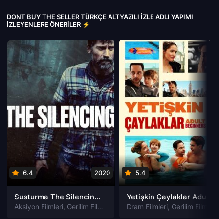
DONT BUY THE SELLER TÜRKÇE ALTYAZILI IZLE ADLI YAPIMI
İZLEYENLERE ÖNERILER ⚡
6.4
2020
5.4
201
Susturma The Silencing izle
Yetişkin Çaylaklar Adult Beginners izle
Aksiyon Filmleri
,
Gerilim Filmleri
,
Gizem Filmleri
Dram Filmleri
,
Suç Filmleri
,
Gerilim Filmleri