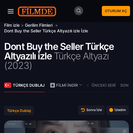
OTURUM AÇ
Film izle
>
Gerilim Filmleri
>
Dont Buy the Seller Türkçe Altyazılı izle İzle
Dont Buy the Seller Türkçe
Altyazılı izle
Türkçe Altyazı
(
2023)
TÜRKÇE DUBLAJ
ÖNCEKI SERI
SONRA
FILMI İNDIR
Sonra İzle
İzledim
Türkçe Dublaj