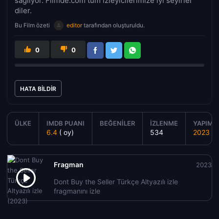
sağlıyor. Filmde.com tüm izleyicilerimize iyi seyirler
diler.
Bu Film özeti
editor
tarafından oluşturuldu.
0
0
HATA BILDIR
ÜLKE
IMDB PUANI
BEĞENILER
İZLENME
YAPIM Y
6.4
( oy)
534
2023
Fragman
2023
Dont Buy the Seller Türkçe Altyazılı izle
fragmanını izle