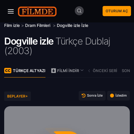
OTURUM AÇ
Film izle
>
Dram Filmleri
>
Dogville izle İzle
Dogville izle
Türkçe Dublaj
(
2003)
TÜRKÇE ALTYAZI
ÖNCEKI SERI
SONRA
FILMI İNDIR
Sonra İzle
İzledim
BEPLAYER+