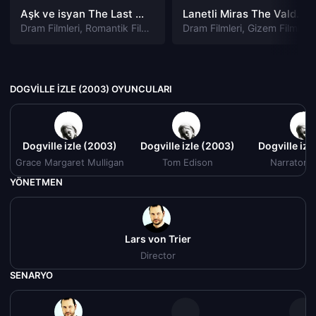
Aşk ve isyan The Last Parasido izle
Lanetli Miras The Valdemar Legacy izle
Dram Filmleri
,
Romantik Filmleri
Dram Filmleri
,
Gizem Filmleri
DOGVILLE IZLE (2003) OYUNCULARI
Dogville izle (2003)
Dogville izle (2003)
Dogville izl
Grace Margaret Mulligan
Tom Edison
Narrator (
YÖNETMEN
Lars von Trier
Director
SENARYO