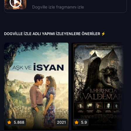
Dogville izle fragmanını izle
DOGVILLE IZLE ADLI YAPIMI İZLEYENLERE ÖNERILER ⚡
5.868
2021
5.9
201