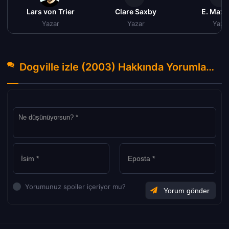
Lars von Trier
Clare Saxby
E. Max 
Yazar
Yazar
Yaza
Dogville izle (2003) Hakkında Yorumlar
(0)
Yorumunuz spoiler içeriyor mu?