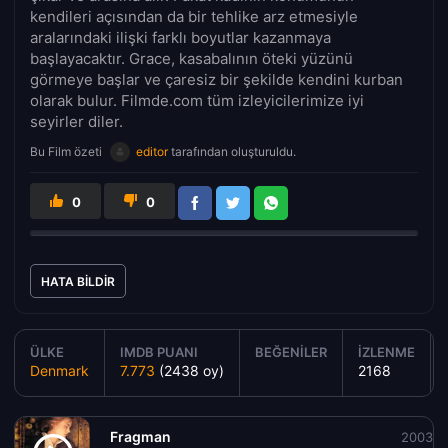
kendileri açısından da bir tehlike arz etmesiyle
aralarındaki ilişki farklı boyutlar kazanmaya
başlayacaktır. Grace, kasabalının öteki yüzünü
görmeye başlar ve çaresiz bir şekilde kendini kurban
olarak bulur. Filmde.com tüm izleyicilerimize iyi
seyirler diler.
Bu Film özeti
editor
tarafından oluşturuldu.
0
0
HATA BILDIR
ÜLKE
IMDB PUANI
BEĞENILER
İZLENME
Denmark
7.773
(2438 oy)
2168
Fragman
2003