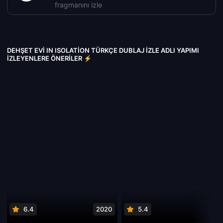
fragmanını izle
DEHŞET EVI IN ISOLATION TÜRKÇE DUBLAJ IZLE ADLI YAPIMI
İZLEYENLERE ÖNERILER ⚡
6.4
2020
5.4
201