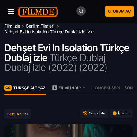
OTURUM AÇ
Film izle
>
Gerilim Filmleri
>
Dehşet Evi In Isolation Türkçe Dublaj izle İzle
Dehşet Evi In Isolation Türkçe
Dublaj izle
Türkçe Dublaj
Dublaj izle (2022) (
2022)
TÜRKÇE ALTYAZI
ÖNCEKI SERI
SONRA
FILMI İNDIR
Sonra İzle
İzledim
BEPLAYER+