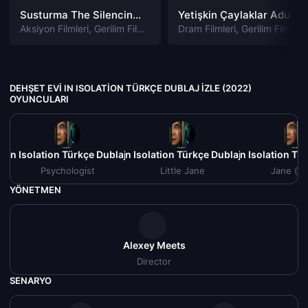
Susturma The Silencing izle
Yetişkin Çaylaklar Adult Beginners izle
Aksiyon Filmleri
,
Gerilim Filmleri
,
Gizem Filmleri
Dram Filmleri
,
Suç Filmleri
,
Gerilim Filmleri
DEHŞET EVI IN ISOLATION TÜRKÇE DUBLAJ IZLE (2022)
OYUNCULARI
i In Isolation Türkçe Dublaj izle (2022)
Dehşet Evi In Isolation Türkçe Dublaj izle (2022)
Dehşet Evi In Isolation Tü
D
Psychologist
Little Jane
Jane (vo
YÖNETMEN
Alexey Meets
Director
SENARYO