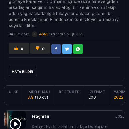
gitmeye karar verir. Ormanın içinde ücra bir eve giden
arkadaşlar, salgının harap ettiği bir şehir ve onu takip
eden yağmacılarla ilgili hikayeler anlatan gizemli bir
adamla karşılaşırlar. Filmde.com tüm izleyicilerimize iyi
seyirler diler.
Bu Film özeti
editor
tarafından oluşturuldu.
0
0
HATA BILDIR
ÜLKE
IMDB PUANI
BEĞENILER
İZLENME
YAPIM Y
3.9
(10 oy)
200
2022
Fragman
2022
Dehşet Evi In Isolation Türkçe Dublaj izle