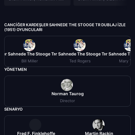
CANCIĞER KARDEŞLER SAHNEDE THE STOOGE TR DUBLAJ IZLE
(1951) OYUNCULARI
ler Sahnede The Stooge Tr Dublaj izle (1951)
Canciğer Kardeşler Sahnede The Stooge Tr Dublaj izle (1
Canciğer Kardeşler Sahnede The 
Canciğe
Bill Miller
Ted Rogers
Mary Tu
YÖNETMEN
Norman Taurog
Director
SENARYO
Fred F. Finklehoffe
Martin Rackin