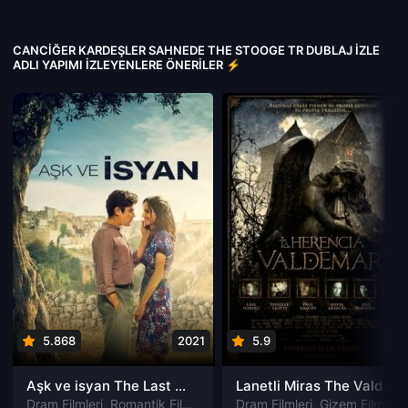
CANCIĞER KARDEŞLER SAHNEDE THE STOOGE TR DUBLAJ IZLE
ADLI YAPIMI İZLEYENLERE ÖNERILER ⚡
5.868
2021
5.9
201
Aşk ve isyan The Last Parasido izle
Lanetli Miras The Valdemar Legacy izle
Dram Filmleri
,
Romantik Filmleri
Dram Filmleri
,
Gizem Filmleri