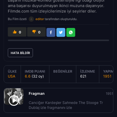
başarılı müzikal-komedi gösterisiyle ilgi odağı oluyor
ama başarısı duyurulmayan ikinci muzuna dayanıyor.
Filmde.com tüm izleyicilerimize iyi seyirler diler.
Bu Film özeti
editor
tarafından oluşturuldu.
0
0
HATA BILDIR
ÜLKE
IMDB PUANI
BEĞENILER
İZLENME
YAPIM Y
USA
6.6
(32 oy)
621
1951
Fragman
1951
Canciğer Kardeşler Sahnede The Stooge Tr
Dublaj izle fragmanını izle