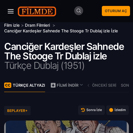
OTURUM AÇ
Film izle
>
Dram Filmleri
>
Canciğer Kardeşler Sahnede The Stooge Tr Dublaj izle İzle
Canciğer Kardeşler Sahnede
The Stooge Tr Dublaj izle
Türkçe Dublaj (
1951)
TÜRKÇE ALTYAZI
ÖNCEKI SERI
SONRA
FILMI İNDIR
Sonra İzle
İzledim
BEPLAYER+