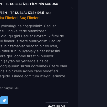
 II TR DUBLAJ IZLE FILMININ KONUSU
EN II TR DUBLAJ IZLE (1981)
IZLE
ku Filmleri
,
Suç Filmleri
lm yolculuğuna hoşgeldiniz. Cadılar
a full hd kalitede sitemizden
n olduğu gibi Cadılar Bayramı 2 filmi de
li filmleri sizlere sunuyoruz. Cadılar
, bir zamanlar sıradan bir ev iken,
 tutkusunun uyanışıyla her köşesini
re geri dönme fırsatını buluyor.
n şeytan bir yerlerde sinsice
 doğuşunun sırrını öğrenmek üzere olan
ız bir kelle avının canlı hedefleri
ğildir. Filmde.com tüm izleyicilerimize
an oluşturuldu.
HATA BILDIR