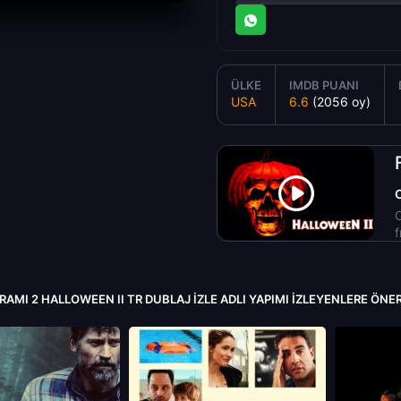
ÜLKE
IMDB PUANI
USA
6.6
(2056 oy)
C
f
RAMI 2 HALLOWEEN II TR DUBLAJ IZLE ADLI YAPIMI İZLEYENLERE ÖNE