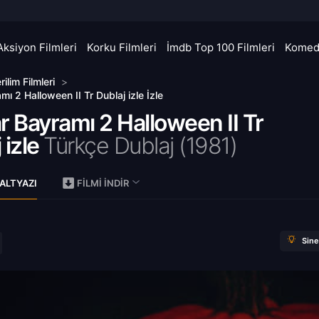
Aksiyon Filmleri
Korku Filmleri
İmdb Top 100 Filmleri
Komedi
rilim Filmleri
>
mı 2 Halloween II Tr Dublaj izle İzle
r Bayramı 2 Halloween II Tr
 izle
Türkçe Dublaj (
1981)
ALTYAZI
FILMI İNDIR
Sin