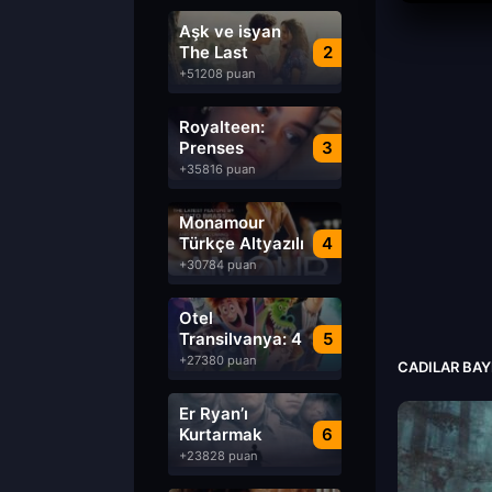
Aşk ve isyan
The Last
2
Parasido izle
+51208 puan
Royalteen:
Prenses
3
Margrethe izle
+35816 puan
Monamour
Türkçe Altyazılı
4
izle
+30784 puan
Otel
Transilvanya: 4
5
Transformanya
+27380 puan
CADILAR BAY
izle
Er Ryan’ı
Kurtarmak
6
Saving Private
+23828 puan
Ryan Türkçe