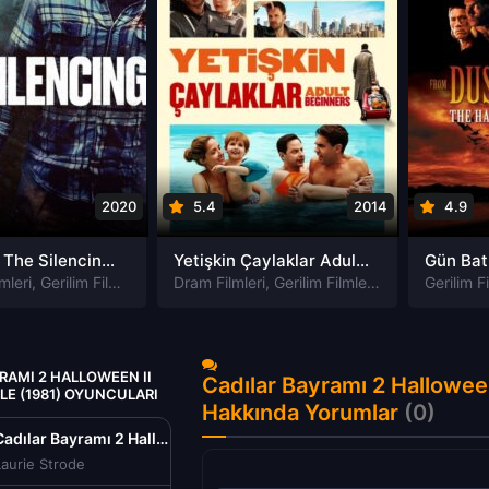
2020
5.4
2014
4.9
Susturma The Silencing izle
Yetişkin Çaylaklar Adult Beginners izle
mleri
,
Gerilim Filmleri
,
Gizem Filmleri
Dram Filmleri
,
Suç Filmleri
,
Gerilim Filmleri
,
Komedi Filmler
Gerilim Fi
RAMI 2 HALLOWEEN II
Cadılar Bayramı 2 Halloween 
ZLE (1981) OYUNCULARI
Hakkında Yorumlar
(0)
Cadılar Bayramı 2 Halloween II Tr Dublaj izle (1981)
aurie Strode