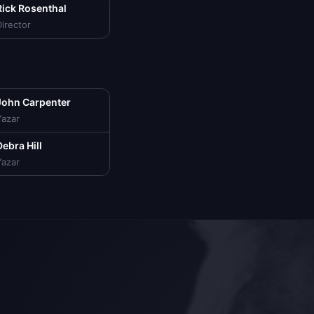
Rick Rosenthal
irector
John Carpenter
Yazar
Debra Hill
Yazar