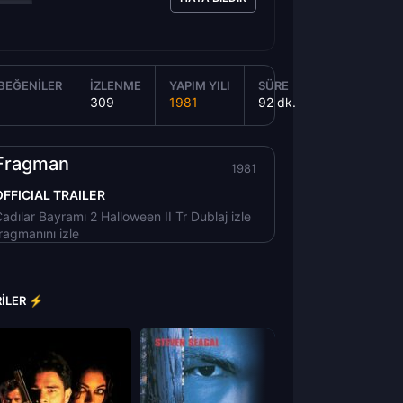
BEĞENILER
İZLENME
YAPIM YILI
SÜRE
309
1981
92 dk.
Fragman
1981
OFFICIAL TRAILER
adılar Bayramı 2 Halloween II Tr Dublaj izle
ragmanını izle
RILER ⚡