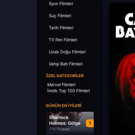
Spor Filmleri
Suç Filmleri
Tarih Filmleri
TV film Filmleri
Uzak Doğu Filmleri
Vahşi Batı Filmleri
ÖZEL KATEGORILER
Marvel Filmleri
İmdb Top 100 Filmleri
GÜNÜN EN İYILERI
Sherlock
Holmes: Gölge
1
Oyunları
+75776 puan