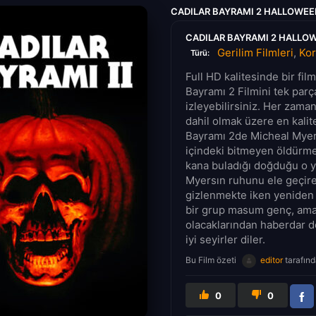
CADILAR BAYRAMI 2 HALLOWEEN
CADILAR BAYRAMI 2 HALLOWE
Gerilim Filmleri
,
Kor
Türü:
Full HD kalitesinde bir fi
Bayramı 2 Filmini tek parç
izleyebilirsiniz. Her zama
dahil olmak üzere en kalite
Bayramı 2de Micheal Myers
içindeki bitmeyen öldürme
kana buladığı doğduğu o ye
Myersın ruhunu ele geçire
gizlenmekte iken yeniden
bir grup masum genç, amans
olacaklarından haberdar de
iyi seyirler diler.
Bu Film özeti
editor
tarafınd
0
0