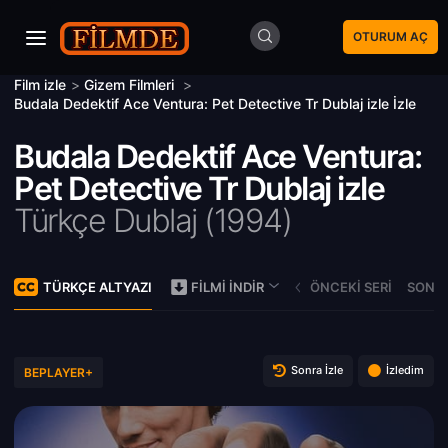
OTURUM AÇ
Film izle
>
Gizem Filmleri
>
Budala Dedektif Ace Ventura: Pet Detective Tr Dublaj izle İzle
Budala Dedektif Ace Ventura:
Pet Detective Tr Dublaj izle
Türkçe Dublaj (
1994)
TÜRKÇE ALTYAZI
ÖNCEKI SERI
SONRA
FILMI İNDIR
Sonra İzle
İzledim
BEPLAYER+