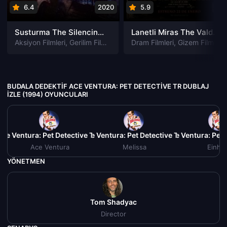
6.4
2020
5.9
201
Susturma The Silencing izle
Lanetli Miras The Valdemar Legacy izle
Aksiyon Filmleri
,
Gerilim Filmleri
,
Gizem Filmleri
Dram Filmleri
,
Suç Filmleri
,
Gizem Filmleri
BUDALA DEDEKTIF ACE VENTURA: PET DETECTIVE TR DUBLAJ
IZLE (1994) OYUNCULARI
ce Ventura: Pet Detective Tr Dublaj izle (1994)
Budala Dedektif Ace Ventura: Pet Detective Tr Dublaj izle (
Budala Dedektif Ace Ventura: Pet D
Budala De
Ace Ventura
Melissa
Einho
YÖNETMEN
Tom Shadyac
Director