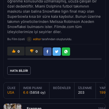
öğrenme konusunda uzmanlaşmış, ucuza çalışan bir
özel dedektiftir. Miami Dolphins futbol takımının
maskotu olan balina Snowflake ligin final maçı olan
Superbowla kısa bir süre kala kaybolur. Bunun üzerine
takımın yöneticilerinden Melissa Robinson Aceden
Snowflakei bulmasını ister. Filmde.com tüm
izleyicilerimize iyi seyirler diler.
Bu Film özeti
editor
tarafından oluşturuldu.
0
0
HATA BILDIR
ÜLKE
IMDB PUANI
BEĞENILER
İZLENME
YAPIM
USA
6.6
(5858 oy)
203
1994
Fragman
1994