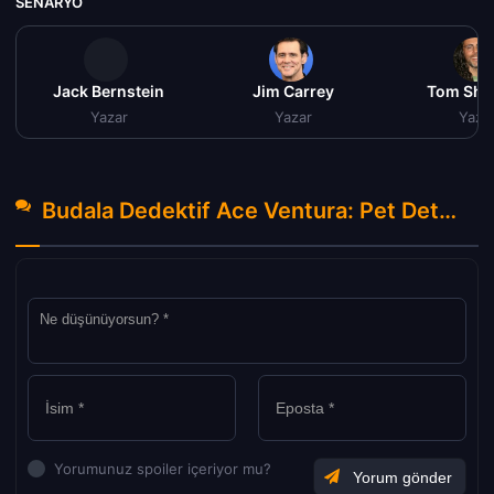
SENARYO
Jack Bernstein
Jim Carrey
Tom Sha
Yazar
Yazar
Yaza
Budala Dedektif Ace Ventura: Pet Detective Tr Dublaj izle (1994) Hakkında Yorumlar
Yorumunuz spoiler içeriyor mu?