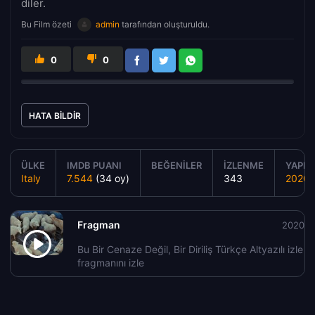
diler.
Bu Film özeti
admin
tarafından oluşturuldu.
0
0
HATA BILDIR
ÜLKE
IMDB PUANI
BEĞENILER
İZLENME
YAPIM 
Italy
7.544
(34 oy)
343
2020
Fragman
2020
Bu Bir Cenaze Değil, Bir Diriliş Türkçe Altyazılı izle
fragmanını izle