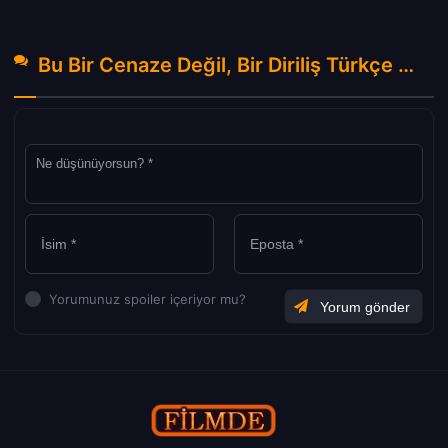
Bu Bir Cenaze Değil, Bir Diriliş Türkçe Altyazılı izle (2019) Hakkında Yorumlar
Yorumunuz spoiler içeriyor mu?