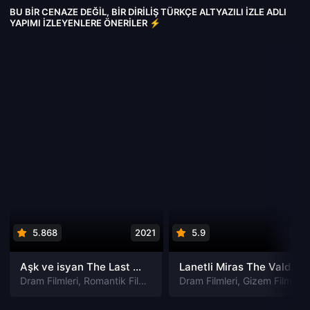
BU BIR CENAZE DEĞIL, BIR DIRILIŞ TÜRKÇE ALTYAZILI IZLE ADLI
YAPIMI İZLEYENLERE ÖNERILER ⚡
5.868
2021
5.9
201
Aşk ve isyan The Last Parasido izle
Lanetli Miras The Valdemar Legacy izle
Dram Filmleri
,
Romantik Filmleri
Dram Filmleri
,
Gizem Filmleri