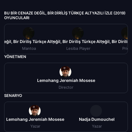
BU BIR CENAZE DEĞIL, BIR DIRILIŞ TÜRKÇE ALTYAZILI IZLE (2019)
OYUNCULARI
Değil, Bir Diriliş Türkçe Altyazılı izle (2019)
Bu Bir Cenaze Değil, Bir Diriliş Türkçe Altyazılı izle (201
Bu Bir Cenaze Değil, Bir Diriliş
Bu Bir
Mantoa
Lesiba Player
Pries
YÖNETMEN
Lemohang Jeremiah Mosese
Director
SENARYO
Lemohang Jeremiah Mosese
Nadja Dumouchel
Yazar
Yazar