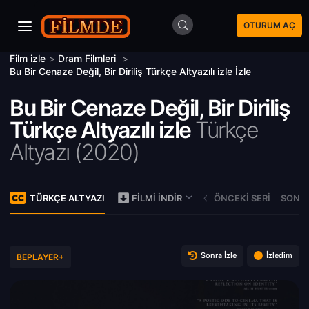
OTURUM AÇ
Film izle
>
Dram Filmleri
>
Bu Bir Cenaze Değil, Bir Diriliş Türkçe Altyazılı izle İzle
Bu Bir Cenaze Değil, Bir Diriliş
Türkçe Altyazılı izle
Türkçe
Altyazı (
2020)
TÜRKÇE ALTYAZI
ÖNCEKI SERI
SONRA
FILMI İNDIR
Sonra İzle
İzledim
BEPLAYER+