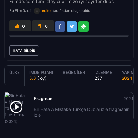
Filmde.com tüm izleyicilerimize iyi seyirler diler.
Bu Film özeti
editor
tarafından oluşturuldu.
0
0
HATA BILDIR
ÜLKE
IMDB PUANI
BEĞENILER
İZLENME
YAPIM Y
5.6
( oy)
237
2024
Fragman
2024
Bir Hata A Mistake Türkçe Dublaj izle fragmanını
izle