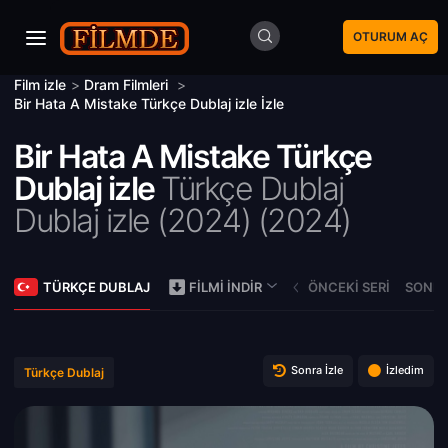
OTURUM AÇ
Film izle
>
Dram Filmleri
>
Bir Hata A Mistake Türkçe Dublaj izle İzle
Bir Hata A Mistake Türkçe
Dublaj izle
Türkçe Dublaj
Dublaj izle (2024) (
2024)
TÜRKÇE DUBLAJ
ÖNCEKI SERI
SONRA
FILMI İNDIR
Sonra İzle
İzledim
Türkçe Dublaj