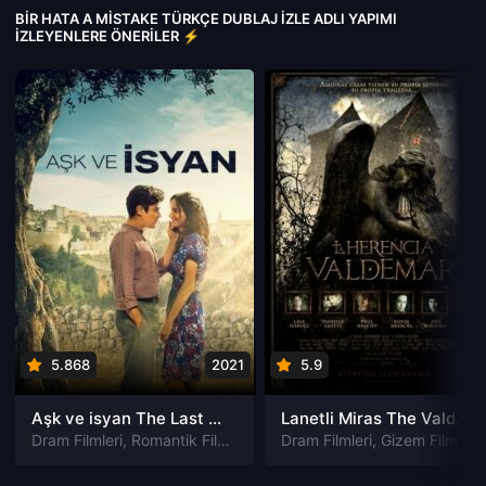
BIR HATA A MISTAKE TÜRKÇE DUBLAJ IZLE ADLI YAPIMI
İZLEYENLERE ÖNERILER ⚡
5.868
2021
5.9
201
Aşk ve isyan The Last Parasido izle
Lanetli Miras The Valdemar Legacy izle
Dram Filmleri
,
Romantik Filmleri
Dram Filmleri
,
Gizem Filmleri