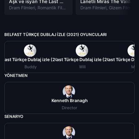
Aşk ve isyan The Last Parasido izle
Lanetli Miras The Valdemar Legacy izle
Dram Filmleri
,
Romantik Filmleri
Dram Filmleri
,
Gizem Filmleri
BELFAST TÜRKÇE DUBLAJ IZLE (2021) OYUNCULARI
elfast Türkçe Dublaj izle (2021)
Belfast Türkçe Dublaj izle (2021)
Belfast Türkçe Dub
Buddy
Will
Ma
YÖNETMEN
Kenneth Branagh
Director
SENARYO