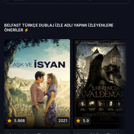
BELFAST TÜRKÇE DUBLAJ IZLE ADLI YAPIMI İZLEYENLERE
ÖNERILER ⚡
5.868
2021
5.9
201