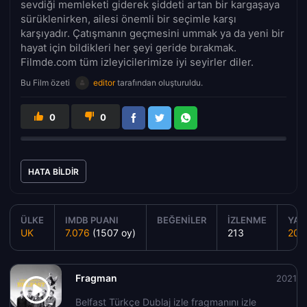
sevdiği memleketi giderek şiddeti artan bir kargaşaya
sürüklenirken, ailesi önemli bir seçimle karşı
karşıyadır. Çatışmanın geçmesini ummak ya da yeni bir
hayat için bildikleri her şeyi geride bırakmak.
Filmde.com tüm izleyicilerimize iyi seyirler diler.
Bu Film özeti
editor
tarafından oluşturuldu.
0
0
HATA BILDIR
ÜLKE
IMDB PUANI
BEĞENILER
İZLENME
YAPI
UK
7.076
(1507 oy)
213
202
Fragman
2021
Belfast Türkçe Dublaj izle fragmanını izle