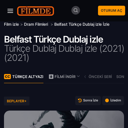
OTURUM AÇ
Film izle
>
Dram Filmleri
>
Belfast Türkçe Dublaj izle İzle
Belfast Türkçe Dublaj izle
Türkçe Dublaj Dublaj izle (2021)
(
2021)
TÜRKÇE ALTYAZI
ÖNCEKI SERI
SONRA
FILMI İNDIR
Sonra İzle
İzledim
BEPLAYER+