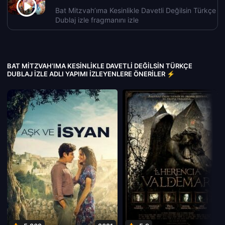
Bat Mitzvah’ıma Kesinlikle Davetli Değilsin Türkçe
Dublaj izle fragmanını izle
BAT MITZVAH’IMA KESINLIKLE DAVETLI DEĞILSIN TÜRKÇE
DUBLAJ IZLE ADLI YAPIMI İZLEYENLERE ÖNERILER ⚡