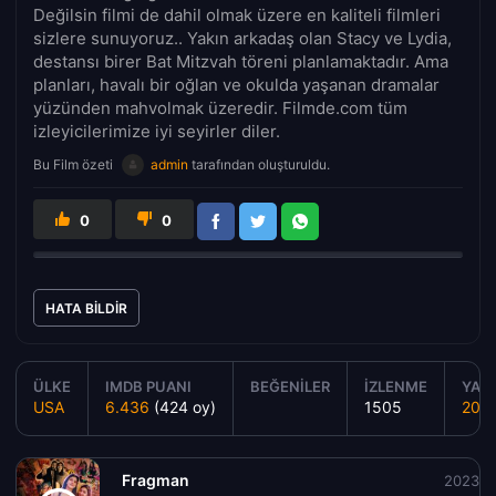
Değilsin filmi de dahil olmak üzere en kaliteli filmleri
sizlere sunuyoruz.. Yakın arkadaş olan Stacy ve Lydia,
destansı birer Bat Mitzvah töreni planlamaktadır. Ama
planları, havalı bir oğlan ve okulda yaşanan dramalar
yüzünden mahvolmak üzeredir. Filmde.com tüm
izleyicilerimize iyi seyirler diler.
Bu Film özeti
admin
tarafından oluşturuldu.
0
0
HATA BILDIR
ÜLKE
IMDB PUANI
BEĞENILER
İZLENME
YAPI
USA
6.436
(424 oy)
1505
202
Fragman
2023