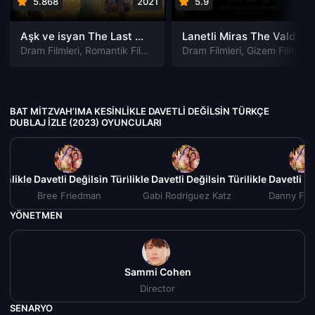
5.868
2021
5.9
201
Aşk ve isyan The Last Parasido izle
Lanetli Miras The Valdemar Legacy izle
Dram Filmleri
,
Romantik Filmleri
Dram Filmleri
,
Gizem Filmleri
BAT MITZVAH’IMA KESINLIKLE DAVETLI DEĞILSIN TÜRKÇE
DUBLAJ IZLE (2023) OYUNCULARI
inlikle Davetli Değilsin Türkçe Dublaj izle (2023)
Bat Mitzvah’ıma Kesinlikle Davetli Değilsin Türkçe Dublaj izl
Bat Mitzvah’ıma Kesinlikle Davetli D
Bat Mitzvah
Bree Friedman
Gabi Rodriguez Katz
Danny Fri
YÖNETMEN
Sammi Cohen
Director
SENARYO