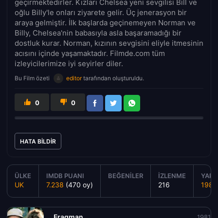
geçirmektedirler. Kızları Chelsea yeni sevgilisi Bill ve
oğlu Billy'le onları ziyarete gelir. Üç jenerasyon bir
araya gelmiştir. İlk başlarda geçinemeyen Norman ve
Billy, Chelsea'nin babasıyla asla başaramadığı bir
dostluk kurar. Norman, kızının sevgisini eliyle itmesinin
acısını içinde yaşamaktadır. Filmde.com tüm
izleyicilerimize iyi seyirler diler.
Bu Film özeti
editor
tarafından oluşturuldu.
0
0
HATA BILDIR
ÜLKE
IMDB PUANI
BEĞENILER
İZLENME
YAPIM
UK
7.238
(470 oy)
216
1981
Fragman
1981