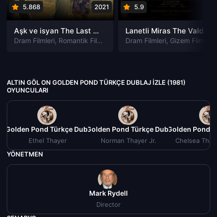
5.868
2021
5.9
201
Aşk ve isyan The Last Parasido izle
Lanetli Miras The Valdemar Legacy izle
Dram Filmleri
,
Romantik Filmleri
Dram Filmleri
,
Gizem Filmleri
ALTIN GÖL ON GOLDEN POND TÜRKÇE DUBLAJ IZLE (1981)
OYUNCULARI
On Golden Pond Türkçe Dublaj izle (1981)
Altın Göl On Golden Pond Türkçe Dublaj izle (1981)
Altın Göl On Golden Pond Tü
Al
Ethel Thayer
Norman Thayer Jr.
Chelsea Thay
YÖNETMEN
Mark Rydell
Director