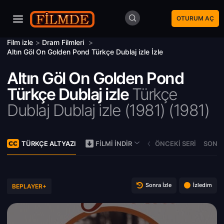
OTURUM AÇ
Film izle
>
Dram Filmleri
>
Altın Göl On Golden Pond Türkçe Dublaj izle İzle
Altın Göl On Golden Pond
Türkçe Dublaj izle
Türkçe
Dublaj Dublaj izle (1981) (
1981)
TÜRKÇE ALTYAZI
ÖNCEKI SERI
SONRA
FILMI İNDIR
Sonra İzle
İzledim
BEPLAYER+