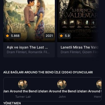
5.868
2021
5.9
201
Aşk ve isyan The Last Parasido izle
Lanetli Miras The Valdemar Legacy izle
Dram Filmleri
,
Romantik Filmleri
Dram Filmleri
,
Gizem Filmleri
AILE BAĞLARI AROUND THE BEND IZLE (2004) OYUNCULARI
Bağları Around the Bend izle (2004)
Aile Bağları Around the Bend izle (2004)
Aile Bağları Around th
Turner Lair
John
Henry L
YÖNETMEN