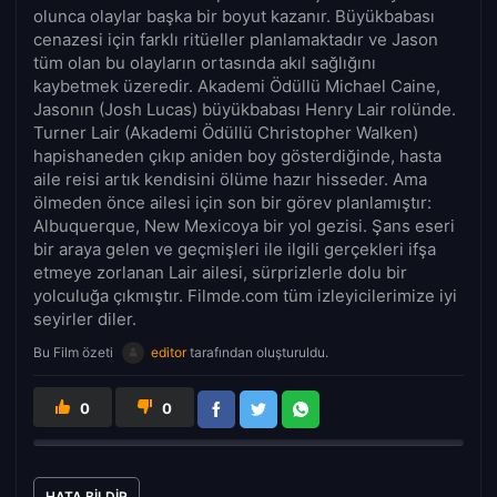
olunca olaylar başka bir boyut kazanır. Büyükbabası
cenazesi için farklı ritüeller planlamaktadır ve Jason
tüm olan bu olayların ortasında akıl sağlığını
kaybetmek üzeredir. Akademi Ödüllü Michael Caine,
Jasonın (Josh Lucas) büyükbabası Henry Lair rolünde.
Turner Lair (Akademi Ödüllü Christopher Walken)
hapishaneden çıkıp aniden boy gösterdiğinde, hasta
aile reisi artık kendisini ölüme hazır hisseder. Ama
ölmeden önce ailesi için son bir görev planlamıştır:
Albuquerque, New Mexicoya bir yol gezisi. Şans eseri
bir araya gelen ve geçmişleri ile ilgili gerçekleri ifşa
etmeye zorlanan Lair ailesi, sürprizlerle dolu bir
yolculuğa çıkmıştır. Filmde.com tüm izleyicilerimize iyi
seyirler diler.
Bu Film özeti
editor
tarafından oluşturuldu.
0
0
HATA BILDIR