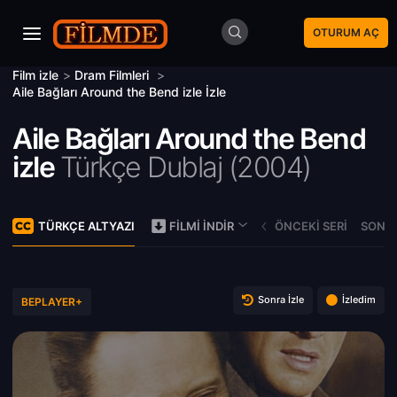
OTURUM AÇ
Film izle
>
Dram Filmleri
>
Aile Bağları Around the Bend izle İzle
Aile Bağları Around the Bend
izle
Türkçe Dublaj (
2004)
TÜRKÇE ALTYAZI
ÖNCEKI SERI
SONRA
FILMI İNDIR
Sonra İzle
İzledim
BEPLAYER+