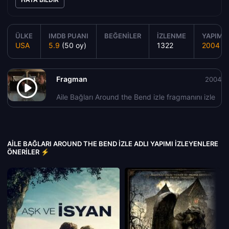
ÜLKE
IMDB PUANI
BEĞENILER
İZLENME
YAPIM Y
USA
5.9
(50 oy)
1322
2004
Fragman
2004
Aile Bağları Around the Bend izle fragmanını izle
AILE BAĞLARI AROUND THE BEND IZLE ADLI YAPIMI İZLEYENLERE
ÖNERILER ⚡