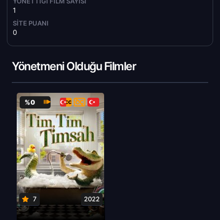
YÖNETTIĞI FILM SAYISI
1
SITE PUANI
0
Yönetmeni Olduğu Filmler
%0
7
2022