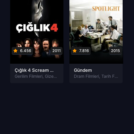
6.456
2011
7.816
2015
Çığlık 4 Scream 4 Türkçe Dublaj izle
Gündem
Gerilim Filmleri
,
Gizem Filmleri
,
Dram Filmleri
Korku Filmleri
,
Tarih Filmleri