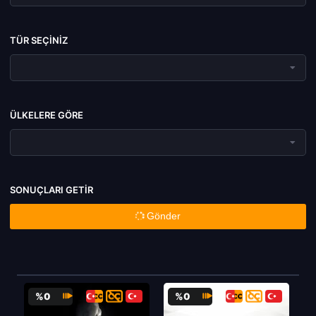
TÜR SEÇINIZ
ÜLKELERE GÖRE
SONUÇLARI GETIR
Gönder
%0
%0