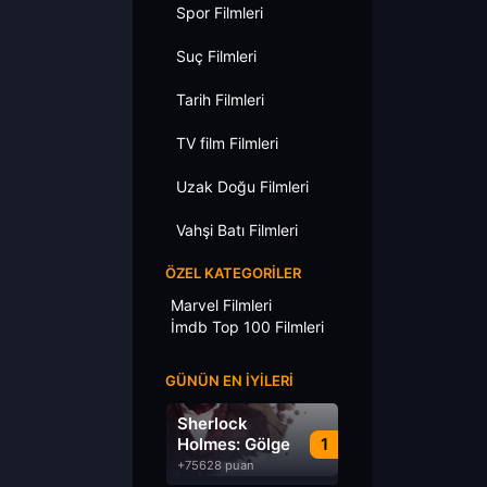
Spor Filmleri
Suç Filmleri
Tarih Filmleri
TV film Filmleri
Uzak Doğu Filmleri
Vahşi Batı Filmleri
ÖZEL KATEGORILER
Marvel Filmleri
İmdb Top 100 Filmleri
GÜNÜN EN İYILERI
Sherlock
Holmes: Gölge
1
Oyunları
+75628 puan