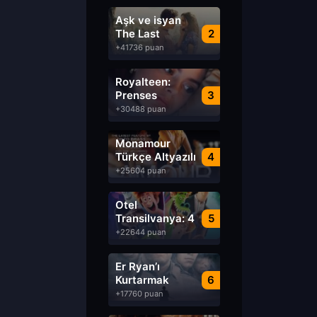
Aşk ve isyan
The Last
2
Parasido izle
+41736 puan
Royalteen:
Prenses
3
Margrethe izle
+30488 puan
Monamour
Türkçe Altyazılı
4
izle
+25604 puan
Otel
Transilvanya: 4
5
Transformanya
+22644 puan
izle
Er Ryan’ı
Kurtarmak
6
Saving Private
+17760 puan
Ryan Türkçe