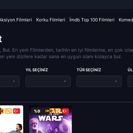
Aksiyon Filmleri
Korku Filmleri
İmdb Top 100 Filmleri
Komedi
t
a, Bul. En yeni Filmlerden, tarihin en iyi filmlerine, en çok izl
 en yeni dizilere kadar sana en uygun olanı kolayca bul.
YIL SEÇINIZ
TÜR SEÇINIZ
ÜL
%0