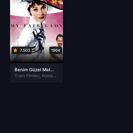
7.503
1964
Benim Güzel Meleğim My Fair Lady Tr Dublaj izle
Dram Filmleri
,
Komedi Filmleri
,
Müzik Filmleri
,
Romantik Filmler