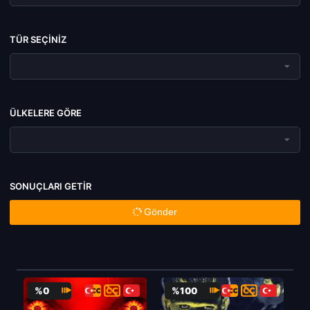
TÜR SEÇINIZ
ÜLKELERE GÖRE
SONUÇLARI GETIR
Gönder
%0
%100