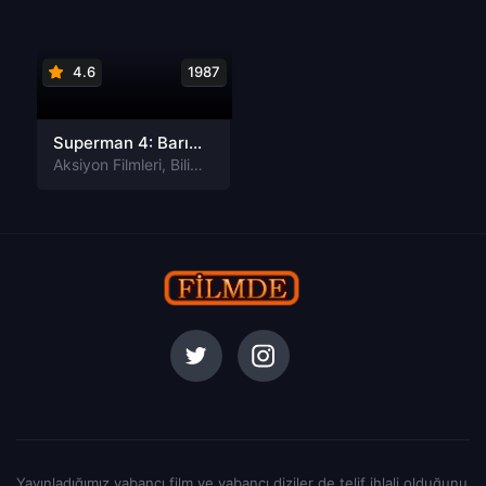
4.6
1987
Superman 4: Barış Arayışı Türkçe Dublaj izle
Aksiyon Filmleri
,
Bilim-Kurgu Filmleri
,
Macera Filmleri
Yayınladığımız yabancı film ve yabancı diziler de telif ihlali olduğunu