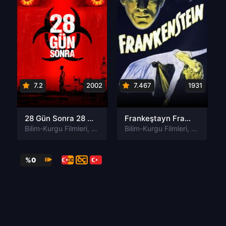
7.2
2002
7.467
1931
28 Gün Sonra 28 Days Later Türkçe Dublaj izle
Frankeştayn Frankenstein Türkçe Dublaj izle
Bilim-Kurgu Filmleri
,
Gerilim Filmleri
Bilim-Kurgu Filmleri
,
Korku Filmleri
,
Dram Filml
%0