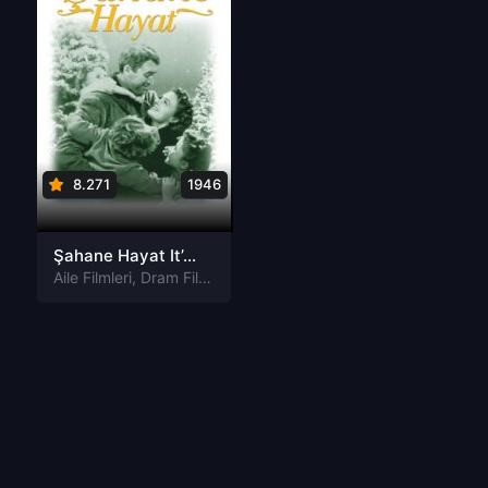
8.271
1946
Şahane Hayat It’s a Wonderful Life Tr Dublaj izle
Aile Filmleri
,
Dram Filmleri
,
Fantastik Filmleri