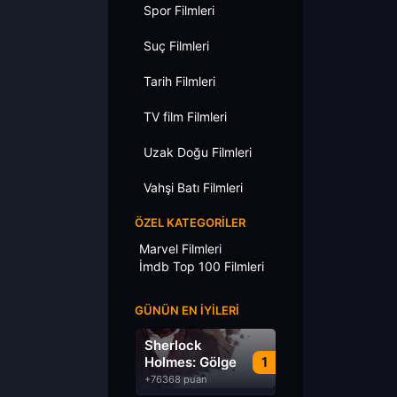
Spor Filmleri
Suç Filmleri
Tarih Filmleri
TV film Filmleri
Uzak Doğu Filmleri
Vahşi Batı Filmleri
ÖZEL KATEGORILER
Marvel Filmleri
İmdb Top 100 Filmleri
GÜNÜN EN İYILERI
Sherlock
Holmes: Gölge
1
Oyunları
+76368 puan