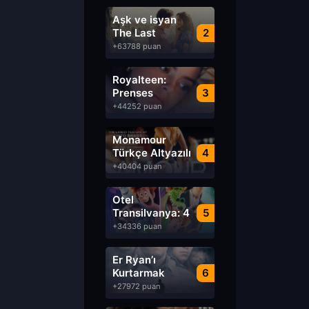
Aşk ve isyan
The Last
2
Parasido izle
+63788 puan
Royalteen:
Prenses
3
Margrethe izle
+44252 puan
Monamour
Türkçe Altyazılı
4
izle
+40404 puan
Otel
Transilvanya: 4
5
Transformanya
+34336 puan
izle
Er Ryan’ı
Kurtarmak
6
Saving Private
+27972 puan
Ryan Türkçe