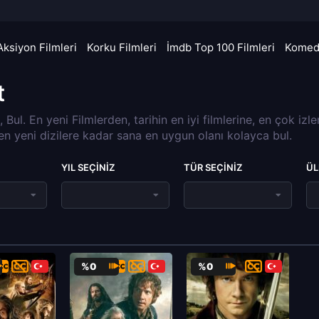
Aksiyon Filmleri
Korku Filmleri
İmdb Top 100 Filmleri
Komedi
t
a, Bul. En yeni Filmlerden, tarihin en iyi filmlerine, en çok izl
 en yeni dizilere kadar sana en uygun olanı kolayca bul.
YIL SEÇINIZ
TÜR SEÇINIZ
ÜL
%0
%0