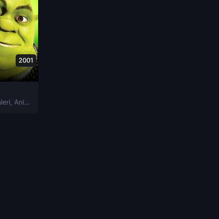
2001
leri
,
Animasyon Filmleri
,
Fantastik Filmleri
,
Komedi Filmleri
,
Macera Fil