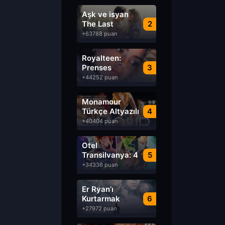
Aşk ve isyan
The Last
2
Parasido izle
+63788 puan
Royalteen:
Prenses
3
Margrethe izle
+44252 puan
Monamour
Türkçe Altyazılı
4
izle
+40404 puan
Otel
Transilvanya: 4
5
Transformanya
+34336 puan
izle
Er Ryan’ı
Kurtarmak
6
Saving Private
+27972 puan
Ryan Türkçe