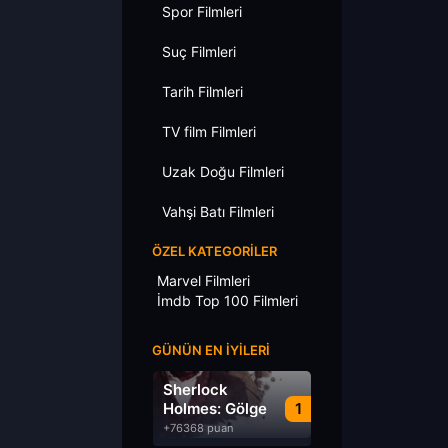
Spor Filmleri
Suç Filmleri
Tarih Filmleri
TV film Filmleri
Uzak Doğu Filmleri
Vahşi Batı Filmleri
ÖZEL KATEGORILER
Marvel Filmleri
İmdb Top 100 Filmleri
GÜNÜN EN İYILERI
Sherlock
Holmes: Gölge
1
Oyunları
+76368 puan