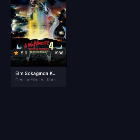
5.9
1988
Elm Sokağında Kabus 4: Rüya Ustası Tr Dublaj izle
Gerilim Filmleri
,
Korku Filmleri