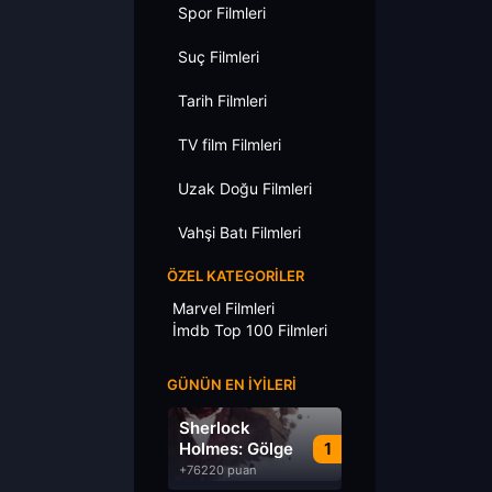
Spor Filmleri
Suç Filmleri
Tarih Filmleri
TV film Filmleri
Uzak Doğu Filmleri
Vahşi Batı Filmleri
ÖZEL KATEGORILER
Marvel Filmleri
İmdb Top 100 Filmleri
GÜNÜN EN İYILERI
Sherlock
Holmes: Gölge
1
Oyunları
+76220 puan