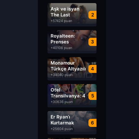
Aşk ve isyan
The Last
2
Parasido izle
+57424 puan
Royalteen:
Prenses
3
Margrethe izle
+40108 puan
Monamour
Türkçe Altyazılı
4
izle
+34040 puan
Otel
Transilvanya: 4
5
Transformanya
+30636 puan
izle
Er Ryan’ı
Kurtarmak
6
Saving Private
+25604 puan
Ryan Türkçe