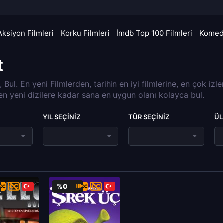
Aksiyon Filmleri
Korku Filmleri
İmdb Top 100 Filmleri
Komedi
t
a, Bul. En yeni Filmlerden, tarihin en iyi filmlerine, en çok izl
 en yeni dizilere kadar sana en uygun olanı kolayca bul.
YIL SEÇINIZ
TÜR SEÇINIZ
ÜL
%0