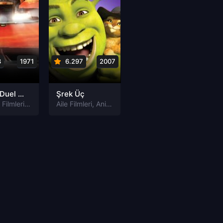
3
1971
6.297
2007
Düello Duel Türkçe Dublaj izle
Şrek Üç
Aksiyon Filmleri
,
Gerilim Filmleri
Aile Filmleri
,
TV film Filmleri
,
Animasyon Filmleri
,
Fantastik Filmleri
,
K