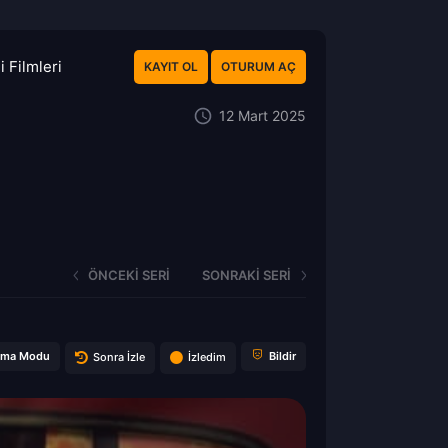
 Filmleri
KAYIT OL
OTURUM AÇ
12 Mart 2025
ÖNCEKI SERI
SONRAKI SERI
ema Modu
Bildir
Sonra İzle
İzledim