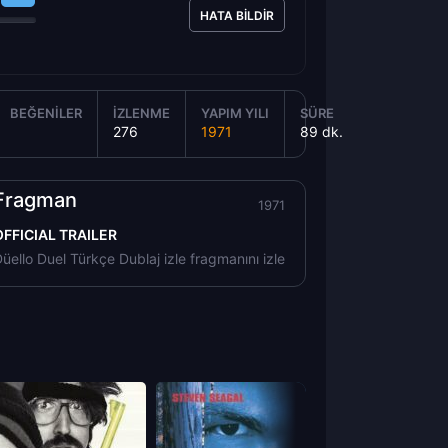
HATA BILDIR
BEĞENILER
İZLENME
YAPIM YILI
SÜRE
276
1971
89 dk.
Fragman
1971
OFFICIAL TRAILER
üello Duel Türkçe Dublaj izle fragmanını izle