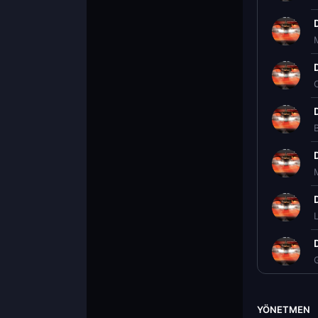
B
YÖNETMEN