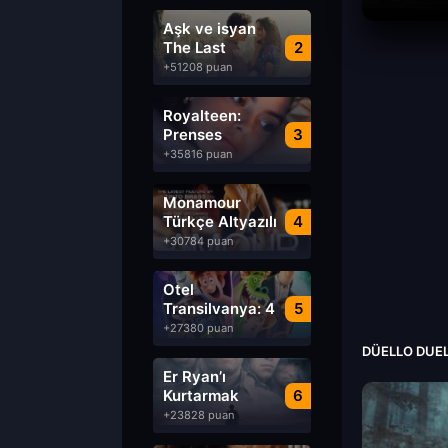
Aşk ve isyan
The Last
2
Parasido izle
+51208 puan
Royalteen:
Prenses
3
Margrethe izle
+35816 puan
Monamour
Türkçe Altyazılı
4
izle
+30784 puan
Otel
Transilvanya: 4
5
Transformanya
+27380 puan
izle
DÜELLO DUEL
Er Ryan’ı
Kurtarmak
6
Saving Private
+23828 puan
Ryan Türkçe