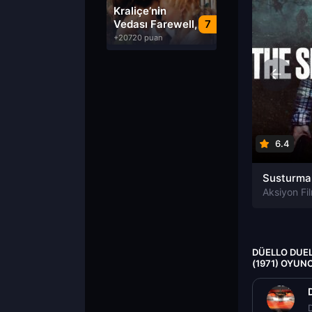
Dublaj izle
Kraliçe’nin
Vedası Farewell,
7
My Queen izle
+20720 puan
6.4
Aksiyon Fil
DÜELLO DUEL
(1971) OYUN