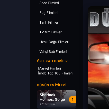
Spor Filmleri
Suç Filmleri
Tarih Filmleri
TV film Filmleri
Uzak Doğu Filmleri
Vahşi Batı Filmleri
ÖZEL KATEGORILER
Marvel Filmleri
İmdb Top 100 Filmleri
GÜNÜN EN İYILERI
Sherlock
Holmes: Gölge
1
Oyunları
+75776 puan