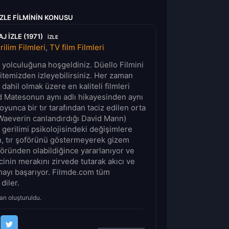
ZLE FILMININ KONUSU
 IZLE (1971)
IZLE
rilim Filmleri
,
TV film Filmleri
lm yolculuğuna hoşgeldiniz. Düello Filmini
sitemizden izleyebilirsiniz. Her zaman
 dahil olmak üzere en kaliteli filmleri
d Matesonun aynı adlı hikayesinden aynı
boyunca bir tır tarafından taciz edilen orta
 Waeverin canlandırdığı David Mann)
 gerilimi psikolojisindeki değişimlere
en, tır şoförünü göstermeyerek gizem
öründen olabildiğince yararlanıyor ve
inin merakını zirvede tutarak akıcı ve
tmayı başarıyor. Filmde.com tüm
 diler.
an oluşturuldu.