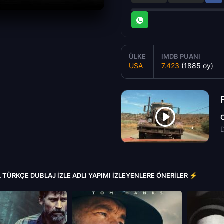
ÜLKE
IMDB PUANI
USA
7.423
(1885 oy)
D
 TÜRKÇE DUBLAJ IZLE ADLI YAPIMI İZLEYENLERE ÖNERILER ⚡