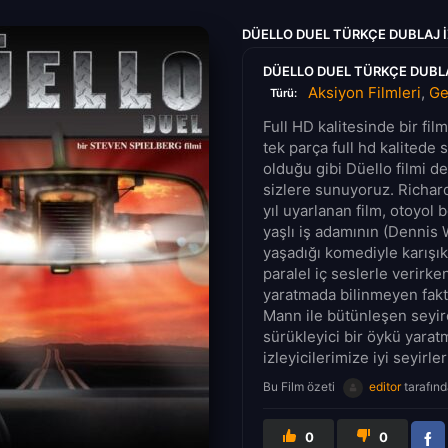
DÜELLO DUEL TÜRKÇE DUBLAJ I
DÜELLO DUEL TÜRKÇE DUBLAJ
Aksiyon Filmleri
,
Ge
Türü:
Full HD kalitesinde bir fi
tek parça full hd kalitede 
olduğu gibi Düello filmi de
sizlere sunuyoruz. Richar
yıl uyarlanan film, otoyol 
yaşlı iş adamının (Dennis
yaşadığı komediyle karışık
paralel iç seslerle verirk
yaratmada bilinmeyen fakt
Mann ile bütünleşen seyirc
sürükleyici bir öykü yara
izleyicilerimize iyi seyirler
Bu Film özeti
editor
tarafınd
0
0