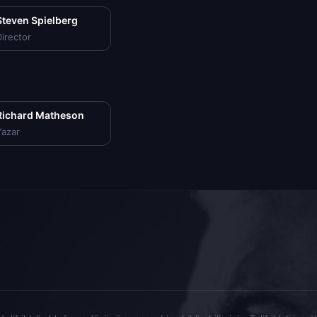
Steven Spielberg
irector
Richard Matheson
Yazar