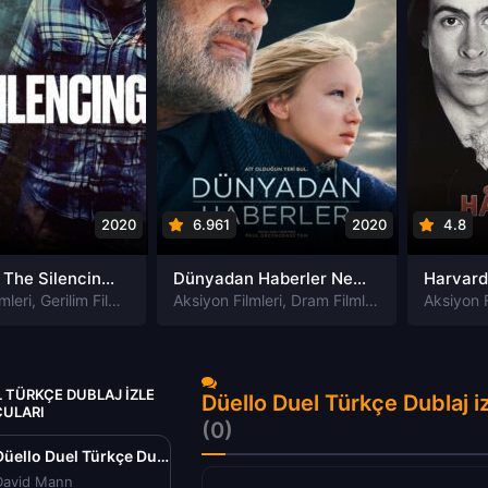
2020
6.961
2020
4.8
Susturma The Silencing izle
Dünyadan Haberler News of the World izle
mleri
,
Gerilim Filmleri
,
Gizem Filmleri
Aksiyon Filmleri
,
Suç Filmleri
,
Dram Filmleri
,
Macera Filmle
Aksiyon F
 TÜRKÇE DUBLAJ IZLE
Düello Duel Türkçe Dublaj i
CULARI
(0)
Düello Duel Türkçe Dublaj izle (1971)
David Mann