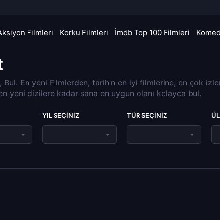
Aksiyon Filmleri
Korku Filmleri
İmdb Top 100 Filmleri
Komedi
t
a, Bul. En yeni Filmlerden, tarihin en iyi filmlerine, en çok izl
 en yeni dizilere kadar sana en uygun olanı kolayca bul.
YIL SEÇINIZ
TÜR SEÇINIZ
ÜL