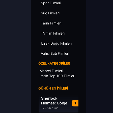
Spor Filmleri
Suç Filmleri
Tarih Filmleri
TV film Filmleri
Uzak Doğu Filmleri
Vahşi Batı Filmleri
ÖZEL KATEGORILER
Marvel Filmleri
İmdb Top 100 Filmleri
GÜNÜN EN İYILERI
Sherlock
Holmes: Gölge
1
Oyunları
+75776 puan