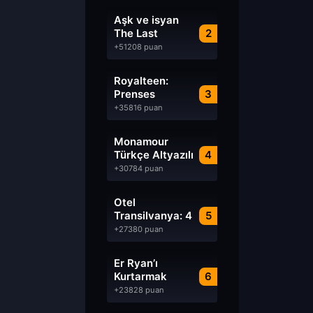
Aşk ve isyan
The Last
2
Parasido izle
+51208 puan
Royalteen:
Prenses
3
Margrethe izle
+35816 puan
Monamour
Türkçe Altyazılı
4
izle
+30784 puan
Otel
Transilvanya: 4
5
Transformanya
+27380 puan
izle
Er Ryan’ı
Kurtarmak
6
Saving Private
+23828 puan
Ryan Türkçe