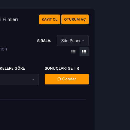
 Filmleri
KAYIT OL
OTURUM AÇ
Site Puanı
SIRALA:
enen
KELERE GÖRE
SONUÇLARI GETIR
Gönder