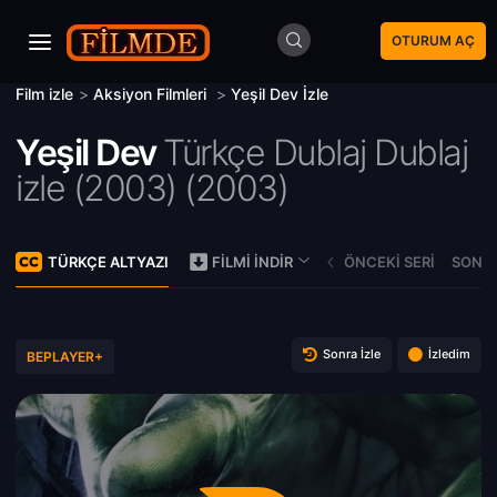
OTURUM AÇ
Film izle
>
Aksiyon Filmleri
>
Yeşil Dev İzle
Yeşil Dev
Türkçe Dublaj Dublaj
izle (2003) (
2003)
TÜRKÇE ALTYAZI
ÖNCEKI SERI
SONRA
FILMI İNDIR
Sonra İzle
İzledim
BEPLAYER+