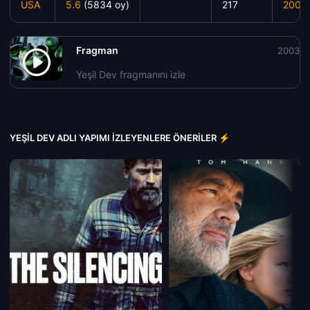
USA
5.6
(5834 oy)
217
2003
Fragman
2003
Yeşil Dev fragmanını izle
YEŞIL DEV ADLI YAPIMI İZLEYENLERE ÖNERILER ⚡