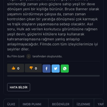
sinirlendiği zaman yıkıcı güçlere sahip yeşil bir deve
dönüşen yeni bir kişiliğe bürünür. Bruce Banner olarak
yaşamını sürdürmeye çalışsa da, zaman zaman
kontrolden çıkan bir yaratığa dönüşmesi çok karmaşık
ve trajik olayların yaşanmasına sebep olacaktır. Asıl
soru, Hulk adı verilen korkutucu görüntüsüne rağmen
yeşil devin, güçlerini kötülere karşı kullanarak
kahramanlaşmasına rağmen yanlış anlaşılıp
anlaşılmayacağıdır. Filmde.com tüm izleyicilerimize iyi
seyirler diler.
Bu Film özeti
tarafından oluşturuldu.
0
0
HATA BILDIR
ÜLKE
IMDB PUANI
BEĞENILER
İZLENME
YAPIM