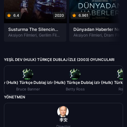
6.4
2020
6.961
202
Susturma The Silencing izle
Dünyadan Haberler News of the World izle
Aksiyon Filmleri
,
Gerilim Filmleri
,
Gizem Filmleri
Aksiyon Filmleri
,
Suç Filmleri
,
Dram Filmleri
YEŞIL DEV (HULK) TÜRKÇE DUBLAJ IZLE (2003) OYUNCULARI
Dev (Hulk) Türkçe Dublaj izle (2003)
Yeşil Dev (Hulk) Türkçe Dublaj izle (2003)
Yeşil Dev (Hulk) Türkçe
Bruce Banner
Betty Ross
Ross
YÖNETMEN
李安
Director