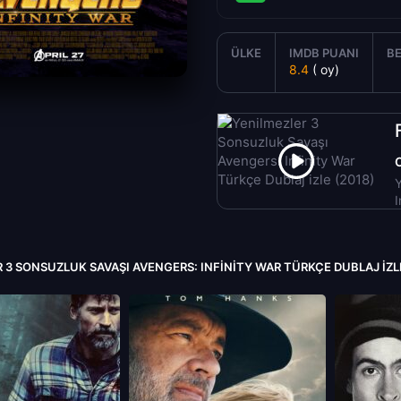
ÜLKE
IMDB PUANI
BE
8.4
( oy)
Y
I
 3 SONSUZLUK SAVAŞI AVENGERS: INFINITY WAR TÜRKÇE DUBLAJ IZLE