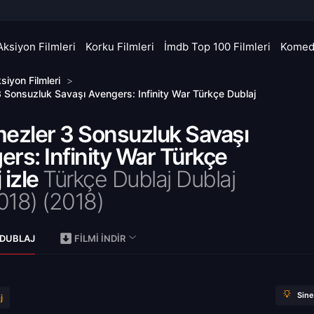
Aksiyon Filmleri
Korku Filmleri
İmdb Top 100 Filmleri
Komedi
siyon Filmleri
>
3 Sonsuzluk Savaşı Avengers: Infinity War Türkçe Dublaj
mezler 3 Sonsuzluk Savaşı
rs: Infinity War Türkçe
 izle
Türkçe Dublaj Dublaj
018) (
2018)
 DUBLAJ
FILMI İNDIR
Sin
j