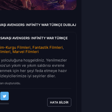
AŞI AVENGERS: INFINITY WAR TÜRKÇE DUBLAJ
SAVAŞI AVENGERS: INFINITY WAR TÜRKÇE
lim-Kurgu Filmleri
,
Fantastik Filmleri
,
lmleri
,
Marvel Filmleri
lm yolculuğuna hoşgeldiniz. Yenilmezler
nos'un yıkım ve yıkım saldırısı evrene
nmek için her şeyi feda etmeye hazır
leyicilerimize iyi seyirler diler.
dan oluşturuldu.
HATA BILDIR