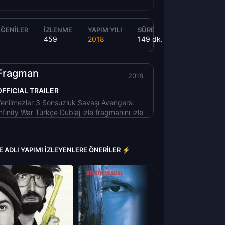
ĞENILER
İZLENME
YAPIM YILI
SÜRE
459
2018
149 dk.
Fragman
2018
OFFICIAL TRAILER
enilmezler 3 Sonsuzluk Savaşı Avengers:
nfinity War Türkçe Dublaj izle fragmanını izle
 ADLI YAPIMI İZLEYENLERE ÖNERILER ⚡