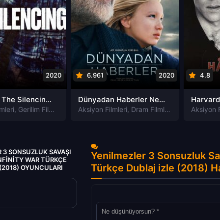
2020
6.961
2020
4.8
Susturma The Silencing izle
Dünyadan Haberler News of the World izle
mleri
,
Gerilim Filmleri
,
Gizem Filmleri
Aksiyon Filmleri
,
Suç Filmleri
,
Dram Filmleri
,
Macera Filmle
Aksiyon F
 3 SONSUZLUK SAVAŞI
Yenilmezler 3 Sonsuzluk Sa
NFINITY WAR TÜRKÇE
Türkçe Dublaj izle (2018) 
 (2018) OYUNCULARI