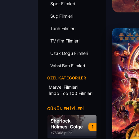
Spor Filmleri
Suç Filmleri
Tarih Filmleri
TV film Filmleri
Uzak Doğu Filmleri
Vahşi Batı Filmleri
ÖZEL KATEGORILER
Marvel Filmleri
İmdb Top 100 Filmleri
GÜNÜN EN İYILERI
Sherlock
Holmes: Gölge
1
Oyunları
+76368 puan