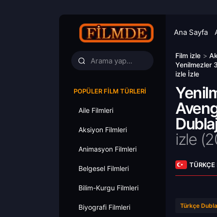
Ana Sayfa
Film izle
>
Ak
Yenilmezler 
izle İzle
Yenil
POPÜLER FILM TÜRLERI
Avenge
Aile Filmleri
Dublaj
Aksiyon Filmleri
izle (2
Animasyon Filmleri
TÜRKÇE
Belgesel Filmleri
Bilim-Kurgu Filmleri
Türkçe Dubla
Biyografi Filmleri