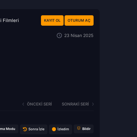
 Filmleri
KAYIT OL
OTURUM AÇ
23 Nisan 2025
ÖNCEKI SERI
SONRAKI SERI
ema Modu
Bildir
Sonra İzle
İzledim