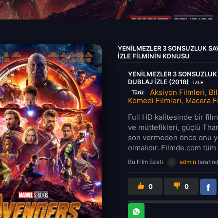
YENILMEZLER 3 SONSUZLUK SAV
IZLE FILMININ KONUSU
YENILMEZLER 3 SONSUZLUK 
DUBLAJ IZLE (2018)
IZLE
Aksiyon Filmleri
,
Bi
Türü:
Komedi Filmleri
,
Macera Fi
Full HD kalitesinde bir fi
ve müttefikleri, güçlü Tha
son vermeden önce onu ye
olmalıdır. Filmde.com tüm iz
Bu Film özeti
admin
tarafın
0
0