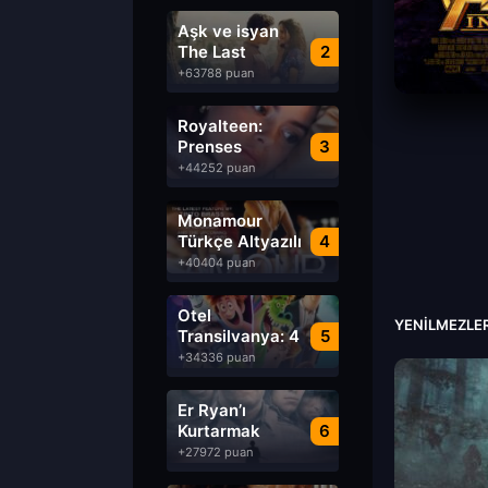
Aşk ve isyan
The Last
2
Parasido izle
+63788 puan
Royalteen:
Prenses
3
Margrethe izle
+44252 puan
Monamour
Türkçe Altyazılı
4
izle
+40404 puan
Otel
YENILMEZLER
Transilvanya: 4
5
Transformanya
+34336 puan
izle
Er Ryan’ı
Kurtarmak
6
Saving Private
+27972 puan
Ryan Türkçe