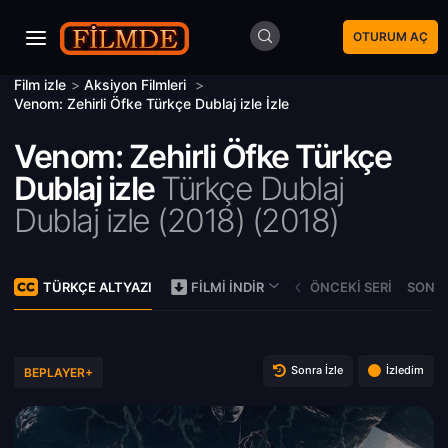
OTURUM AÇ
Film izle
>
Aksiyon Filmleri
>
Venom: Zehirli Öfke Türkçe Dublaj izle İzle
Venom: Zehirli Öfke Türkçe
Dublaj izle
Türkçe Dublaj
Dublaj izle (2018) (
2018)
TÜRKÇE ALTYAZI
ÖNCEKI SERI
SONRA
FILMI İNDIR
Sonra İzle
İzledim
BEPLAYER+