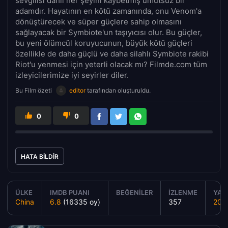
sevgilisi dâhil her şeyini kaybetmiş umutsuz bir
adamdır. Hayatının en kötü zamanında, onu Venom'a
dönüştürecek ve süper güçlere sahip olmasını
sağlayacak bir Symbiote'un taşıyıcısı olur. Bu güçler,
bu yeni ölümcül koruyucunun, büyük kötü güçleri
özellikle de daha güçlü ve daha silahlı Symbiote rakibi
Riot'u yenmesi için yeterli olacak mı? Filmde.com tüm
izleyicilerimize iyi seyirler diler.
Bu Film özeti
editor
tarafından oluşturuldu.
0
0
HATA BILDIR
ÜLKE
IMDB PUANI
BEĞENILER
İZLENME
YAPI
China
6.8
(16335 oy)
357
201