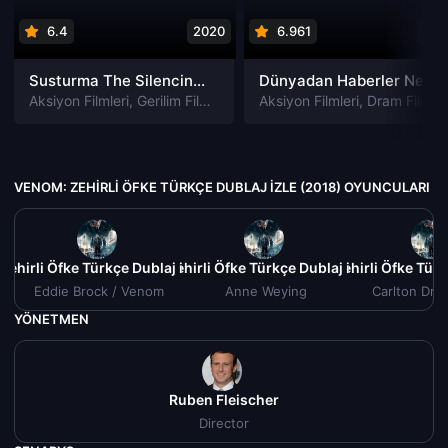
6.4
2020
6.961
202
Susturma The Silencing izle
Dünyadan Haberler News of the World izle
Aksiyon Filmleri
,
Gerilim Filmleri
,
Gizem Filmleri
Aksiyon Filmleri
,
Suç Filmleri
,
Dram Filmleri
VENOM: ZEHIRLI ÖFKE TÜRKÇE DUBLAJ IZLE (2018) OYUNCULARI
ehirli Öfke Türkçe Dublaj izle (2018)
Venom: Zehirli Öfke Türkçe Dublaj izle (2018)
Venom: Zehirli Öfke Türk
Eddie Brock / Venom
Anne Weying
Carlton Drak
YÖNETMEN
Ruben Fleischer
Director