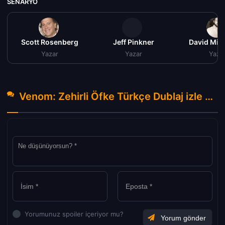
SENARYO
Scott Rosenberg
Jeff Pinkner
David Mich
Yazar
Yazar
Yaza
Venom: Zehirli Öfke Türkçe Dublaj izle (2018) Hakkında Yorumlar
Yorumunuz spoiler içeriyor mu?