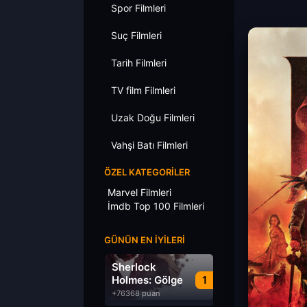
Spor Filmleri
Suç Filmleri
Tarih Filmleri
TV film Filmleri
Uzak Doğu Filmleri
Vahşi Batı Filmleri
ÖZEL KATEGORILER
Marvel Filmleri
İmdb Top 100 Filmleri
GÜNÜN EN İYILERI
Sherlock
Holmes: Gölge
1
Oyunları
+76368 puan