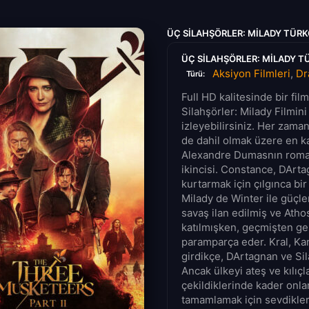
ÜÇ SILAHŞÖRLER: MILADY TÜRK
ÜÇ SILAHŞÖRLER: MILADY TÜ
Aksiyon Filmleri
,
Dr
Türü:
Full HD kalitesinde bir fi
Silahşörler: Milady Filmini
izleyebilirsiniz. Her zaman
de dahil olmak üzere en kal
Alexandre Dumasnın romanı
ikincisi. Constance, DArta
kurtarmak için çılgınca bir
Milady de Winter ile güçle
savaş ilan edilmiş ve Ath
katılmışken, geçmişten gele
paramparça eder. Kral, Kar
girdikçe, DArtagnan ve Sil
Ancak ülkeyi ateş ve kılıç
çekildiklerinde kader onla
tamamlamak için sevdikler