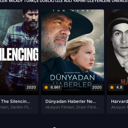
LER: MILADY TÜRKÇE DUBLAJ IZLE ADLI YAPIMI İZLEYENLERE ÖNERIL
2020
6.961
2020
4.8
Susturma The Silencing izle
Dünyadan Haberler News of the World izle
mleri
,
Gerilim Filmleri
,
Gizem Filmleri
Aksiyon Filmleri
,
Suç Filmleri
,
Dram Filmleri
,
Macera Filmle
Aksiyon F