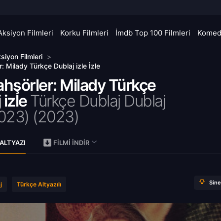
Aksiyon Filmleri
Korku Filmleri
İmdb Top 100 Filmleri
Komedi
siyon Filmleri
>
r: Milady Türkçe Dublaj izle İzle
ahşörler: Milady Türkçe
 izle
Türkçe Dublaj Dublaj
2023) (
2023)
ALTYAZI
FILMI İNDIR
Sin
j
Türkçe Altyazılı