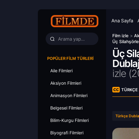
Ana Sayfa
Film izle
>
Ak
Üç Silahşörle
Üç Sil
POPÜLER FILM TÜRLERI
Dublaj
izle (
Aile Filmleri
Aksiyon Filmleri
TÜRKÇE 
Animasyon Filmleri
Belgesel Filmleri
Türkçe Dubla
Bilim-Kurgu Filmleri
Biyografi Filmleri