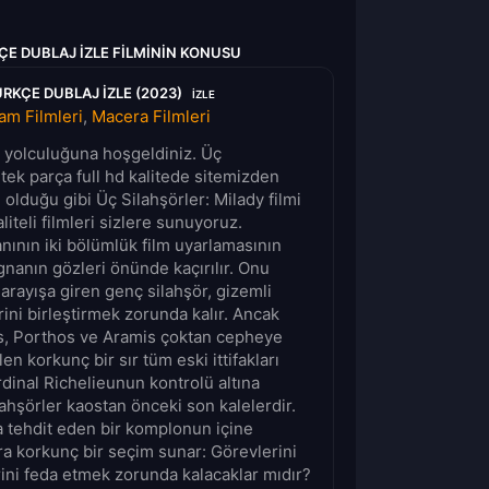
ÇE DUBLAJ IZLE FILMININ KONUSU
RKÇE DUBLAJ IZLE (2023)
IZLE
am Filmleri
,
Macera Filmleri
lm yolculuğuna hoşgeldiniz. Üç
 tek parça full hd kalitede sitemizden
 olduğu gibi Üç Silahşörler: Milady filmi
iteli filmleri sizlere sunuyoruz.
nın iki bölümlük film uyarlamasının
gnanın gözleri önünde kaçırılır. Onu
 arayışa giren genç silahşör, gizemli
rini birleştirmek zorunda kalır. Ancak
os, Porthos ve Aramis çoktan cepheye
n korkunç bir sır tüm eski ittifakları
dinal Richelieunun kontrolü altına
ahşörler kaostan önceki son kalelerdir.
la tehdit eden bir komplonun içine
ra korkunç bir seçim sunar: Görevlerini
ini feda etmek zorunda kalacaklar mıdır?