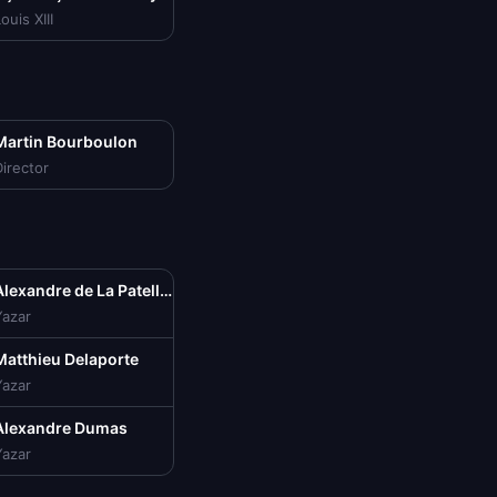
ouis XIII
Martin Bourboulon
irector
Alexandre de La Patellière
Yazar
Matthieu Delaporte
Yazar
Alexandre Dumas
Yazar