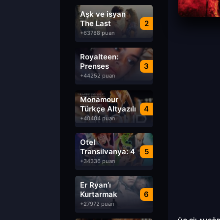
Aşk ve isyan
The Last
2
Parasido izle
+63788 puan
Royalteen:
Prenses
3
Margrethe izle
+44252 puan
Monamour
Türkçe Altyazılı
4
izle
+40404 puan
Otel
Transilvanya: 4
5
Transformanya
+34336 puan
izle
Er Ryan’ı
Kurtarmak
6
Saving Private
+27972 puan
Ryan Türkçe