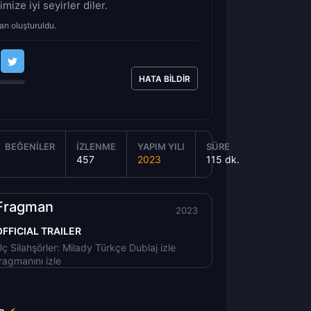
mize iyi seyirler diler.
an oluşturuldu.
HATA BILDIR
BEĞENILER
İZLENME
YAPIM YILI
SÜRE
457
2023
115 dk.
Fragman
2023
OFFICIAL TRAILER
ç Silahşörler: Milady Türkçe Dublaj izle
ragmanını izle