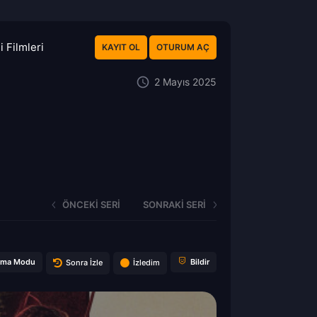
 Filmleri
KAYIT OL
OTURUM AÇ
2 Mayıs 2025
ÖNCEKI SERI
SONRAKI SERI
ema Modu
Bildir
Sonra İzle
İzledim