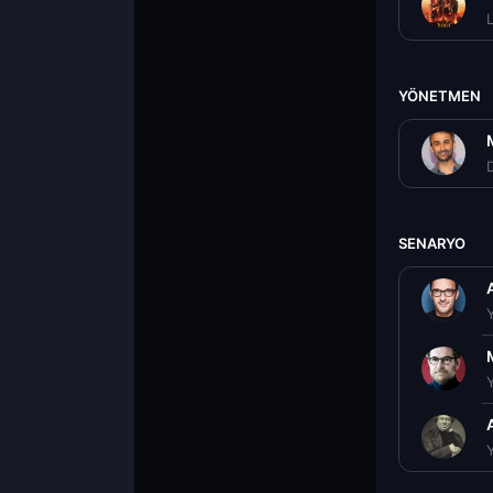
L
YÖNETMEN
D
SENARYO