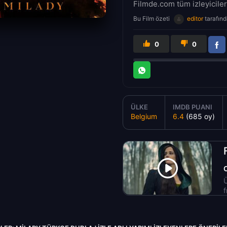
Filmde.com tüm izleyicileri
Bu Film özeti
editor
tarafınd
0
0
ÜLKE
IMDB PUANI
Belgium
6.4
(685 oy)
Ü
f