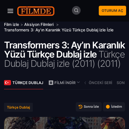
OTURUM AÇ
Film izle
>
Aksiyon Filmleri
>
Transformers 3: Ay’ın Karanlık Yüzü Türkçe Dublaj izle İzle
Transformers 3: Ay’ın Karanlık
Yüzü Türkçe Dublaj izle
Türkçe
Dublaj Dublaj izle (2011) (
2011)
TÜRKÇE DUBLAJ
ÖNCEKI SERI
SONRA
FILMI İNDIR
Sonra İzle
İzledim
Türkçe Dublaj