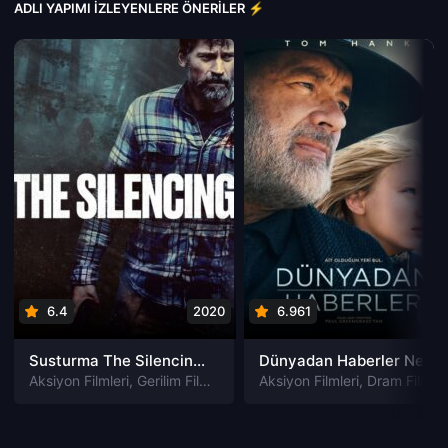
ADLI YAPIMI İZLEYENLERE ÖNERILER ⚡
6.4
2020
6.961
202
Susturma The Silencing izle
Dünyadan Haberler News of the World izle
Aksiyon Filmleri
,
Gerilim Filmleri
,
Gizem Filmleri
Aksiyon Filmleri
,
Suç Filmleri
,
Dram Filmleri