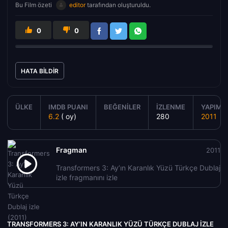
Bu Film özeti
editor
tarafından oluşturuldu.
0
0
HATA BILDIR
ÜLKE
IMDB PUANI
BEĞENILER
İZLENME
YAPIM Y
6.2
( oy)
280
2011
Fragman
2011
Transformers 3: Ay’ın Karanlık Yüzü Türkçe Dublaj
izle fragmanını izle
TRANSFORMERS 3: AY’IN KARANLIK YÜZÜ TÜRKÇE DUBLAJ IZLE