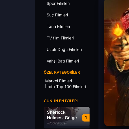
Spor Filmleri
Suç Filmleri
Tarih Filmleri
TV film Filmleri
Uzak Doğu Filmleri
Vahşi Batı Filmleri
ÖZEL KATEGORILER
Marvel Filmleri
İmdb Top 100 Filmleri
GÜNÜN EN İYILERI
Sherlock
Holmes: Gölge
1
Oyunları
+75628 puan