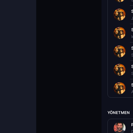
YÖNETMEN
D