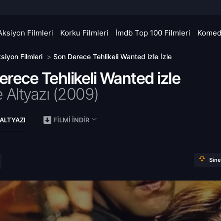
Aksiyon Filmleri
Korku Filmleri
İmdb Top 100 Filmleri
Komedi
siyon Filmleri
>
Son Derece Tehlikeli Wanted izle İzle
rece Tehlikeli Wanted izle
 Altyazı (
2009)
ALTYAZI
FILMI İNDIR
Sin