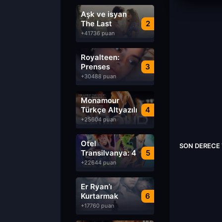
Aşk ve isyan
The Last
2
Parasido izle
+41736 puan
Royalteen:
Prenses
3
Margrethe izle
+30488 puan
Monamour
Türkçe Altyazılı
4
izle
+25604 puan
Otel
SON DERECE 
Transilvanya: 4
5
Transformanya
+22644 puan
izle
Er Ryan’ı
Kurtarmak
6
Saving Private
+17760 puan
Ryan Türkçe