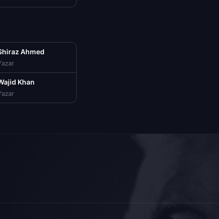
Shiraz Ahmed
Yazar
Wajid Khan
Yazar