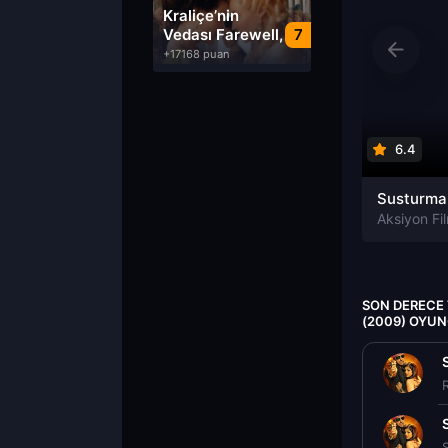
Dublaj izle
Kraliçe’nin
Vedası Farewell,
7
My Queen izle
+17168 puan
6.4
Aksiyon Fil
SON DERECE 
(2009) OYU