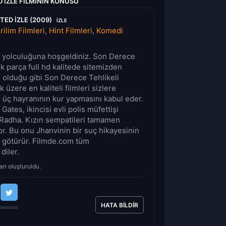
 IZLE FILMININ KONUSU
TED IZLE (2009)
IZLE
rilim Filmleri
,
Hint Filmleri
,
Komedi
lm yolculuğuna hoşgeldiniz. Son Derece
ek parça full hd kalitede sitemizden
n olduğu gibi Son Derece Tehlikeli
 üzere en kaliteli filmleri sizlere
 üç hayranının kur yapmasını kabul eder.
Gates, ikincisi evli polis müfettişi
Radha. Kızın sempatileri tamamen
r. Bu onu Jhanvinin bir suç hikayesinin
götürür. Filmde.com tüm
 diler.
an oluşturuldu.
HATA BILDIR