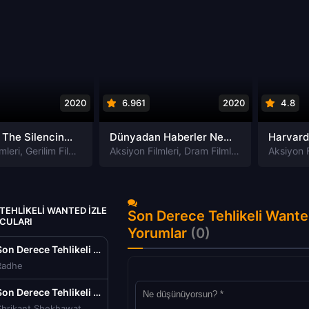
2020
6.961
2020
4.8
Susturma The Silencing izle
Dünyadan Haberler News of the World izle
mleri
,
Gerilim Filmleri
,
Gizem Filmleri
Aksiyon Filmleri
,
Suç Filmleri
,
Dram Filmleri
,
Macera Filmle
Aksiyon F
TEHLIKELI WANTED IZLE
Son Derece Tehlikeli Wante
NCULARI
Yorumlar
(0)
Son Derece Tehlikeli Wanted izle (2009)
Radhe
Son Derece Tehlikeli Wanted izle (2009)
Shrikant Shekhawat