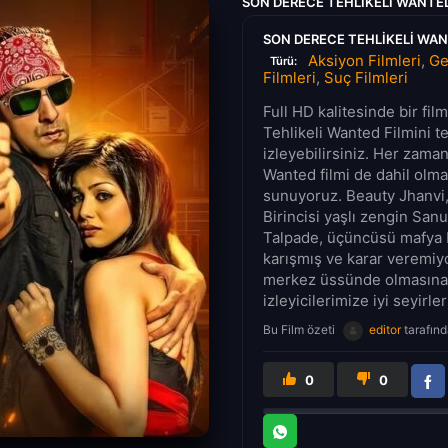
SON DERECE TEHLIKELI WANTED
SON DERECE TEHLIKELI WAN
Aksiyon Filmleri
,
Ge
Türü:
Filmleri
,
Suç Filmleri
Full HD kalitesinde bir fi
Tehlikeli Wanted Filmini t
izleyebilirsiniz. Her zama
Wanted filmi de dahil olmak
sunuyoruz. Beauty Jhanvi,
Birincisi yaşlı zengin Sanu 
Talpade, üçüncüsü mafya 
karışmış ve karar veremiyo
merkez üssünde olmasına 
izleyicilerimize iyi seyirler
Bu Film özeti
editor
tarafınd
0
0