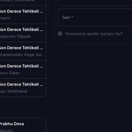
Son Derece Tehlikeli Wanted izle (2009)
Jhanvi
Son Derece Tehlikeli Wanted izle (2009)
Yorumunuz spoiler içeriyor mu?
Inspector Talpade
Son Derece Tehlikeli Wanted izle (2009)
Shamshuddin Asgar Gani / Gani Bhai
Son Derece Tehlikeli Wanted izle (2009)
Sonu Gates
Son Derece Tehlikeli Wanted izle (2009)
Ajay Shekhawat
Prabhu Deva
irector