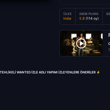
ÜLKE
IMDB PUANI
B
India
5.8
(114 oy)
S
TEHLIKELI WANTED IZLE ADLI YAPIMI İZLEYENLERE ÖNERILER ⚡