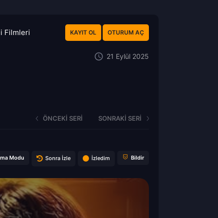
 Filmleri
KAYIT OL
OTURUM AÇ
21 Eylül 2025
ÖNCEKI SERI
SONRAKI SERI
ema Modu
Bildir
Sonra İzle
İzledim