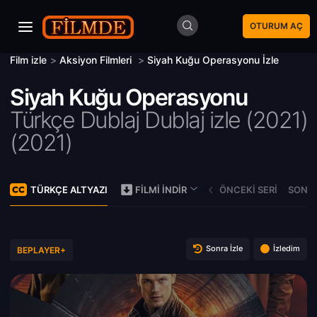
OTURUM AÇ
Film izle
>
Aksiyon Filmleri
>
Siyah Kuğu Operasyonu İzle
Siyah Kuğu Operasyonu
Türkçe Dublaj Dublaj izle (2021)
(
2021)
TÜRKÇE ALTYAZI
ÖNCEKI SERI
SONRA
FILMI İNDIR
Sonra İzle
İzledim
BEPLAYER+