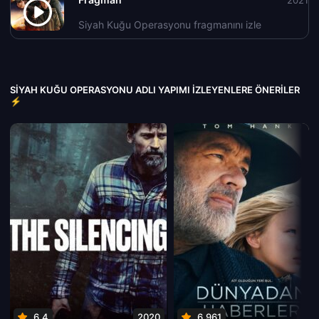
2021
Siyah Kuğu Operasyonu fragmanını izle
SIYAH KUĞU OPERASYONU ADLI YAPIMI İZLEYENLERE ÖNERILER
⚡
6.4
2020
6.961
202