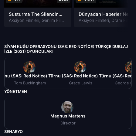
Susturma The Silencing izle
Dünyadan Haberler News of the World izle
Aksiyon Filmleri
,
Gerilim Filmleri
,
Gizem Filmleri
Aksiyon Filmleri
,
Suç Filmleri
,
Dram Filmleri
SIYAH KUĞU OPERASYONU (SAS: RED NOTICE) TÜRKÇE DUBLAJ
IZLE (2021) OYUNCULARI
onu (SAS: Red Notice) Türkçe Dublaj izle (2021)
Siyah Kuğu Operasyonu (SAS: Red Notice) Türkçe Dublaj izle
Siyah Kuğu Operasyonu (SAS: Red No
Siyah Kuğu 
Tom Buckingham
Grace Lewis
George Cl
YÖNETMEN
Magnus Martens
Director
SENARYO