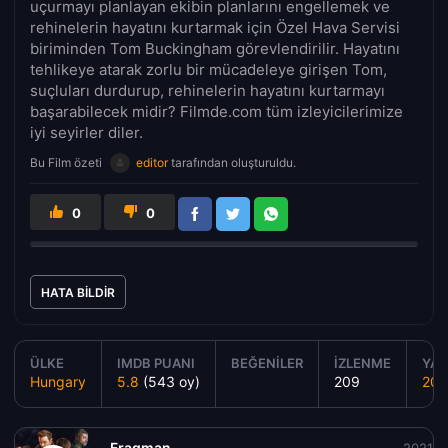
uçurmayı planlayan ekibin planlarını engellemek ve
rehinelerin hayatını kurtarmak için Özel Hava Servisi
biriminden Tom Buckingham görevlendirilir. Hayatını
tehlikeye atarak zorlu bir mücadeleye girişen Tom,
suçluları durdurup, rehinelerin hayatını kurtarmayı
başarabilecek midir? Filmde.com tüm izleyicilerimize
iyi seyirler diler.
Bu Film özeti
editor
tarafından oluşturuldu.
0
0
HATA BILDIR
ÜLKE
IMDB PUANI
BEĞENILER
İZLENME
YAP
Hungary
5.8
(543 oy)
209
202
Fragman