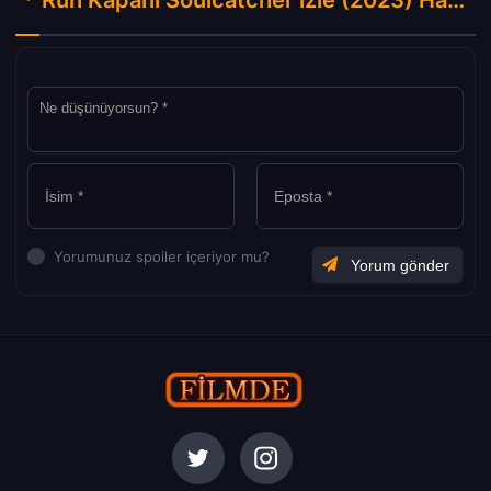
Ruh Kapanı Soulcatcher izle (2023) Hakkında Yorumlar
Yorumunuz spoiler içeriyor mu?