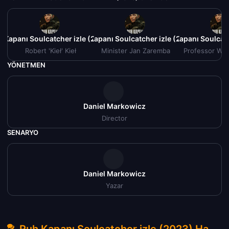
 Kapanı Soulcatcher izle (2023)
Ruh Kapanı Soulcatcher izle (2023)
Ruh Kapanı Soulcatc
Robert 'Kieł' Kieł
Minister Jan Zaremba
Professor Wit
YÖNETMEN
Daniel Markowicz
Director
SENARYO
Daniel Markowicz
Yazar