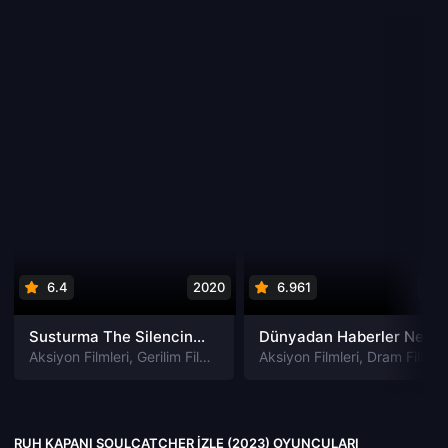
6.4
2020
6.961
202
Susturma The Silencing izle
Dünyadan Haberler News of the World izle
Aksiyon Filmleri
,
Gerilim Filmleri
,
Gizem Filmleri
Aksiyon Filmleri
,
Suç Filmleri
,
Dram Filmleri
RUH KAPANI SOULCATCHER IZLE (2023) OYUNCULARI