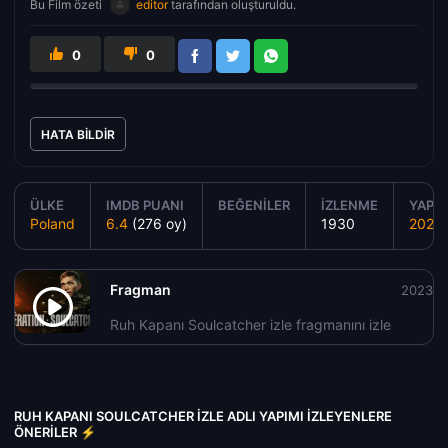
Bu Film özeti
editor
tarafından oluşturuldu.
0
0
HATA BILDIR
ÜLKE
IMDB PUANI
BEĞENILER
İZLENME
YAPIM
Poland
6.4
(276 oy)
1930
2023
Fragman
2023
Ruh Kapanı Soulcatcher izle fragmanını izle
RUH KAPANI SOULCATCHER IZLE ADLI YAPIMI İZLEYENLERE
ÖNERILER ⚡