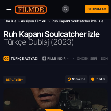
OTURUM AÇ
Film izle
>
Aksiyon Filmleri
>
Ruh Kapanı Soulcatcher izle İzle
Ruh Kapanı Soulcatcher izle
Türkçe Dublaj (
2023)
TÜRKÇE ALTYAZI
ÖNCEKI SERI
SONRA
FILMI İNDIR
Sonra İzle
İzledim
BEPLAYER+